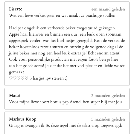
Lisette
een maand geleden
Wat een lieve verkoopster en wat maakt ze prachtige spullen!
Had per ongeluk een verkeerde beker toegestuurd gekregen.
Appte haar hierover en binnen een uur, een leuk open spontaan
appgesprek verder, was het heel netjes geregeld. Kon de verkeerde
beker kostenloos retour sturen en ontving de volgende dag al de
juiste beker met nog een heel leuk extraatje! Echt enorm attent!
Ook voor persoonlijke producten met eigen foto's ben je hier
aan het goede adres! Je ziet dat het met veel plezier en liefde wordt
gemaakt.
♡♡♡♡♡ 5 hartjes ipv sterren ;)
Mauri
2 maanden geleden
Voor mijne lieve soort bonus pap Arend, ben super blij met jou
Marlous Koop
5 maanden geleden
Graag ontvangen ik 3x deze tegel met de tekst erop toegevoegd: