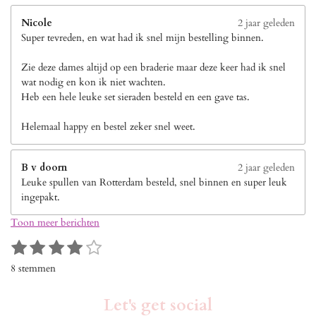
Nicole
2 jaar geleden
Super tevreden, en wat had ik snel mijn bestelling binnen.
Zie deze dames altijd op een braderie maar deze keer had ik snel
wat nodig en kon ik niet wachten.
Heb een hele leuke set sieraden besteld en een gave tas.
Helemaal happy en bestel zeker snel weet.
B v doorn
2 jaar geleden
Leuke spullen van Rotterdam besteld, snel binnen en super leuk
ingepakt.
Toon meer berichten
1
2
3
4
5
S
R
s
s
s
s
s
t
a
8 stemmen
e
t
t
t
t
t
t
m
i
e
e
e
e
e
m
Let's get social
n
r
r
r
r
r
e