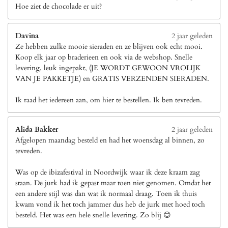
Hoe ziet de chocolade er uit?
Davina
2 jaar geleden
Ze hebben zulke mooie sieraden en ze blijven ook echt mooi.
Koop elk jaar op braderieen en ook via de webshop. Snelle
levering, leuk ingepakt, (JE WORDT GEWOON VROLIJK
VAN JE PAKKETJE) en GRATIS VERZENDEN SIERADEN.
Ik raad het iedereen aan, om hier te bestellen. Ik ben tevreden.
Alida Bakker
2 jaar geleden
Afgelopen maandag besteld en had het woensdag al binnen, zo
tevreden.
Was op de ibizafestival in Noordwijk waar ik deze kraam zag
staan. De jurk had ik gepast maar toen niet genomen. Omdat het
een andere stijl was dan wat ik normaal draag. Toen ik thuis
kwam vond ik het toch jammer dus heb de jurk met hoed toch
besteld. Het was een hele snelle levering. Zo blij 😊