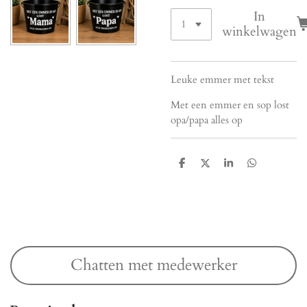
In
winkelwagen
Leuke emmer met tekst
Met een emmer en sop lost
opa/papa alles op
D
D
S
D
e
e
h
e
l
e
a
l
e
l
r
e
n
e
n
Chatten met medewerker