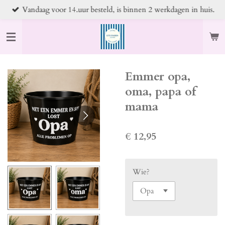
Vandaag voor 14.uur besteld, is binnen 2 werkdagen in huis.
Ga
direct
naar
de
hoofdinhoud
Emmer opa,
oma, papa of
mama
€ 12,95
Wie?