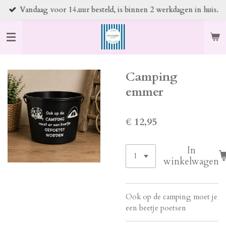
Vandaag voor 14.uur besteld, is binnen 2 werkdagen in huis.
Ga
direct
naar
de
hoofdinhoud
Camping
emmer
€ 12,95
In
winkelwagen
Ook op de camping moet je
een beetje poetsen