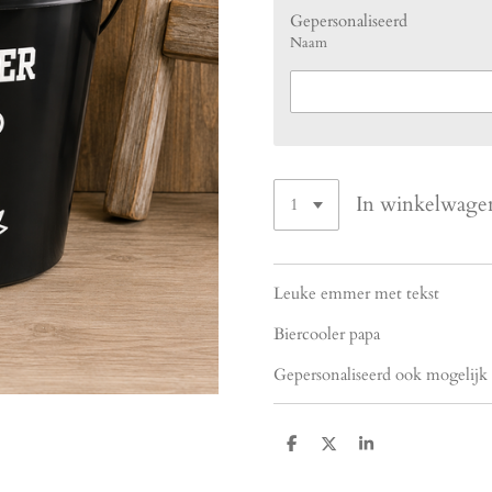
Gepersonaliseerd
Naam
In winkelwage
Leuke emmer met tekst
Biercooler papa
Gepersonaliseerd ook mogelijk
D
D
S
e
e
h
l
e
a