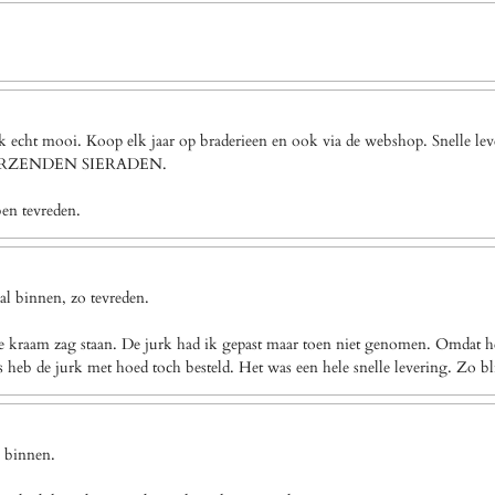
ook echt mooi. Koop elk jaar op braderieen en ook via de webshop. Snel
VERZENDEN SIERADEN.
ben tevreden.
l binnen, zo tevreden.
e kraam zag staan. De jurk had ik gepast maar toen niet genomen. Omdat het
eb de jurk met hoed toch besteld. Het was een hele snelle levering. Zo bl
g binnen.