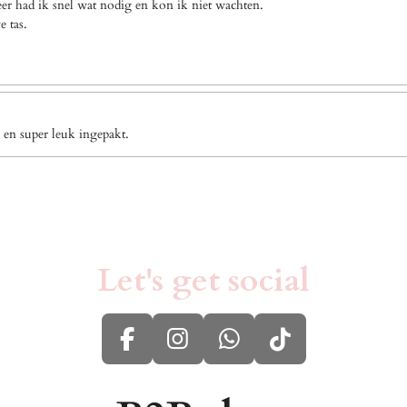
eer had ik snel wat nodig en kon ik niet wachten.
e tas.
 en super leuk ingepakt.
Let's get social
F
I
W
T
a
n
h
i
c
s
a
k