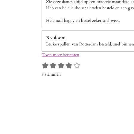
Zie deze dames altijd op een braderie maar deze k
Heb een hele leuke set sieraden besteld en een gav
Helemaal happy en bestel zeker snel weet.
B v doorn
Leuke spullen van Rotterdam besteld, snel binnen
Toon meer berichten
1
2
3
4
5
S
R
s
s
s
s
s
t
a
8 stemmen
e
t
t
t
t
t
t
m
i
e
e
e
e
e
m
n
r
r
r
r
r
e
g
n
r
r
r
r
:
e
e
e
e
4
n
n
n
n
s
t
e