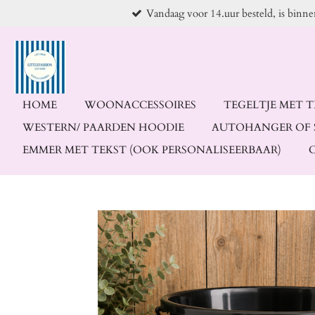
Vandaag voor 14.uur besteld, is binn
Ga
direct
naar
de
hoofdinhoud
HOME
WOONACCESSOIRES
TEGELTJE MET 
WESTERN/ PAARDEN HOODIE
AUTOHANGER OF 
EMMER MET TEKST (OOK PERSONALISEERBAAR)