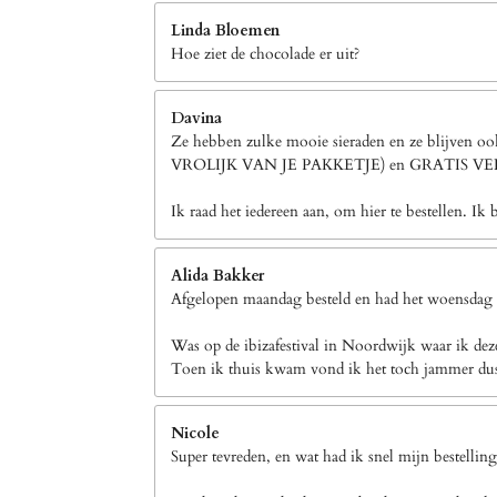
Linda Bloemen
Hoe ziet de chocolade er uit?
Davina
Ze hebben zulke mooie sieraden en ze blijven 
VROLIJK VAN JE PAKKETJE) en GRATIS 
Ik raad het iedereen aan, om hier te bestellen. Ik 
Alida Bakker
Afgelopen maandag besteld en had het woensdag a
Was op de ibizafestival in Noordwijk waar ik dez
Toen ik thuis kwam vond ik het toch jammer dus h
Nicole
Super tevreden, en wat had ik snel mijn bestellin