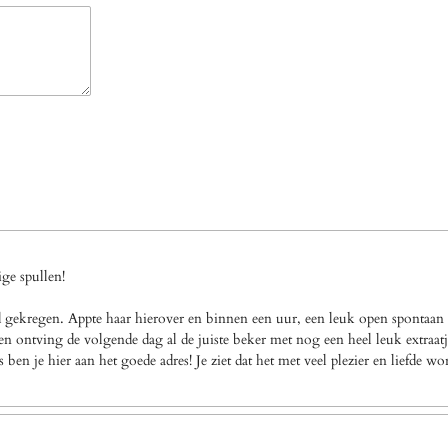
ge spullen!
gekregen. Appte haar hierover en binnen een uur, een leuk open spontaan a
n ontving de volgende dag al de juiste beker met nog een heel leuk extraatj
en je hier aan het goede adres! Je ziet dat het met veel plezier en liefde w