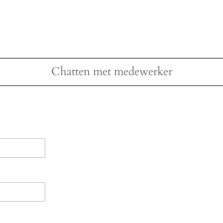
e
l
r
n
e
Chatten met medewerker