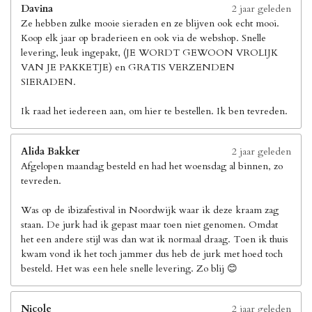
Davina
2 jaar geleden
Ze hebben zulke mooie sieraden en ze blijven ook echt mooi.
Koop elk jaar op braderieen en ook via de webshop. Snelle
levering, leuk ingepakt, (JE WORDT GEWOON VROLIJK
VAN JE PAKKETJE) en GRATIS VERZENDEN
SIERADEN.
Ik raad het iedereen aan, om hier te bestellen. Ik ben tevreden.
Alida Bakker
2 jaar geleden
Afgelopen maandag besteld en had het woensdag al binnen, zo
tevreden.
Was op de ibizafestival in Noordwijk waar ik deze kraam zag
staan. De jurk had ik gepast maar toen niet genomen. Omdat
het een andere stijl was dan wat ik normaal draag. Toen ik thuis
kwam vond ik het toch jammer dus heb de jurk met hoed toch
besteld. Het was een hele snelle levering. Zo blij 😊
Nicole
2 jaar geleden