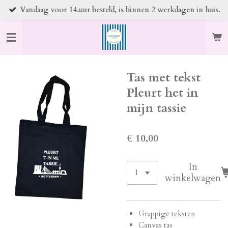
Vandaag voor 14.uur besteld, is binnen 2 werkdagen in huis.
Ga
direct
naar
de
hoofdinhoud
Tas met tekst
Pleurt het in
mijn tassie
€ 10,00
In
winkelwagen
Grappige teksten
Canvas tas