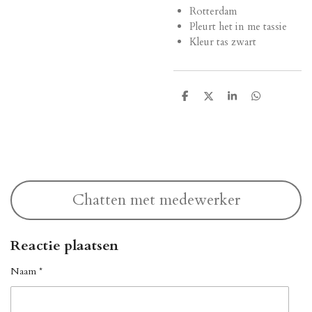
Rotterdam
Pleurt het in me tassie
Kleur tas zwart
D
D
S
D
e
e
h
e
l
e
a
l
e
l
r
e
n
e
n
Chatten met medewerker
Reactie plaatsen
Naam *