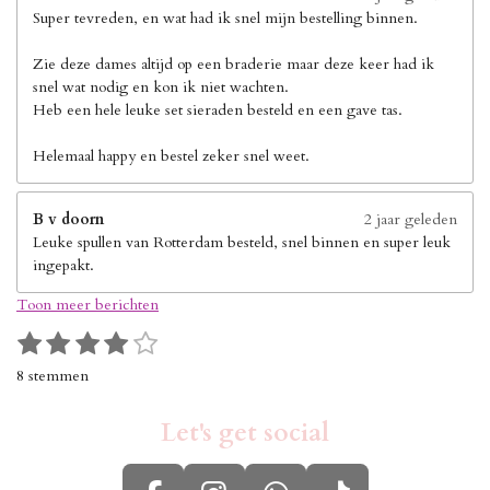
Super tevreden, en wat had ik snel mijn bestelling binnen.
Zie deze dames altijd op een braderie maar deze keer had ik
snel wat nodig en kon ik niet wachten.
Heb een hele leuke set sieraden besteld en een gave tas.
Helemaal happy en bestel zeker snel weet.
B v doorn
2 jaar geleden
Leuke spullen van Rotterdam besteld, snel binnen en super leuk
ingepakt.
Toon meer berichten
1
2
3
4
5
S
R
s
s
s
s
s
t
a
8 stemmen
e
t
t
t
t
t
t
m
i
e
e
e
e
e
m
Let's get social
n
r
r
r
r
r
e
g
n
r
r
r
r
: