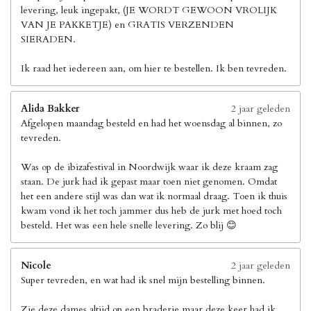
levering, leuk ingepakt, (JE WORDT GEWOON VROLIJK
VAN JE PAKKETJE) en GRATIS VERZENDEN
SIERADEN.
Ik raad het iedereen aan, om hier te bestellen. Ik ben tevreden.
Alida Bakker
2 jaar geleden
Afgelopen maandag besteld en had het woensdag al binnen, zo
tevreden.
Was op de ibizafestival in Noordwijk waar ik deze kraam zag
staan. De jurk had ik gepast maar toen niet genomen. Omdat
het een andere stijl was dan wat ik normaal draag. Toen ik thuis
kwam vond ik het toch jammer dus heb de jurk met hoed toch
besteld. Het was een hele snelle levering. Zo blij 😊
Nicole
2 jaar geleden
Super tevreden, en wat had ik snel mijn bestelling binnen.
Zie deze dames altijd op een braderie maar deze keer had ik