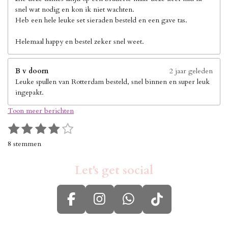
snel wat nodig en kon ik niet wachten.
Heb een hele leuke set sieraden besteld en een gave tas.
Helemaal happy en bestel zeker snel weet.
B v doorn
2 jaar geleden
Leuke spullen van Rotterdam besteld, snel binnen en super leuk
ingepakt.
Toon meer berichten
1
2
3
4
5
S
R
s
s
s
s
s
t
a
8 stemmen
e
t
t
t
t
t
t
m
i
e
e
e
e
e
m
Let's get social
n
r
r
r
r
r
e
g
n
r
r
r
r
:
e
e
e
e
F
I
W
T
4
n
n
n
n
s
a
n
h
i
t