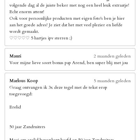
volgende dag al de juiste beker met nog een heel leuk extraatje!
Echt enorm attent!
Ook voor persoonlijke producten met eigen foto's ben je hier
aan het goede adres! Je ziet dat het met veel plezier en liefde
wordt gemaakt.
♡♡♡♡♡ 5 hartjes ipv sterren ;)
Mauri
2 maanden geleden
Voor mijne lieve soort bonus pap Arend, ben super blij met jou
Marlous Koop
5 maanden geleden
Graag ontvangen ik 3x deze tegel met de tekst erop
toegevoegd:
Erelid
50 jaar Zandruiters
Mooi om erelid bovenkant hoofd en 50 jaar Zandruiters