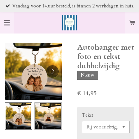
Vandaag voor 14.uur besteld, is binnen 2 werkdagen in huis.
Ga
direct
naar
de
hoofdinhoud
Autohanger met
foto en tekst
dubbelzijdig
Nieuw
€ 14,95
Tekst