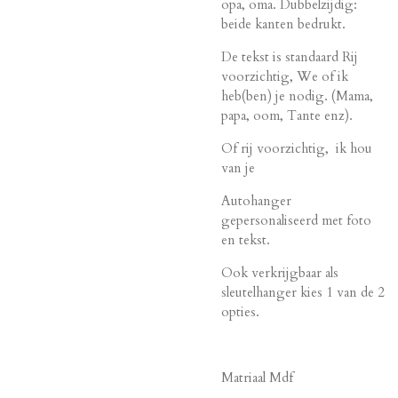
opa, oma. Dubbelzijdig:
beide kanten bedrukt.
De tekst is standaard Rij
voorzichtig, We of ik
heb(ben) je nodig. (Mama,
papa, oom, Tante enz).
Of rij voorzichtig, ik hou
van je
Autohanger
gepersonaliseerd met foto
en tekst.
Ook verkrijgbaar als
sleutelhanger kies 1 van de 2
opties.
Matriaal Mdf