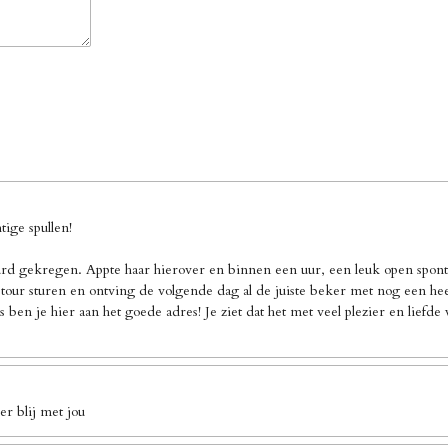
ige spullen!
d gekregen. Appte haar hierover en binnen een uur, een leuk open sponta
our sturen en ontving de volgende dag al de juiste beker met nog een heel 
 ben je hier aan het goede adres! Je ziet dat het met veel plezier en liefd
r blij met jou