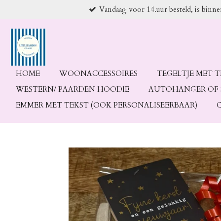
Vandaag voor 14.uur besteld, is binn
Ga
direct
naar
de
hoofdinhoud
HOME
WOONACCESSOIRES
TEGELTJE MET 
WESTERN/ PAARDEN HOODIE
AUTOHANGER OF 
EMMER MET TEKST (OOK PERSONALISEERBAAR)