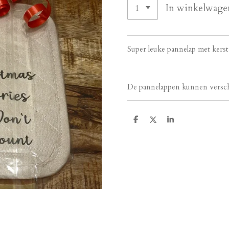
In winkelwage
Super leuke pannelap met kerst 
De pannelappen kunnen verschill
D
D
S
e
e
h
l
e
a
e
l
r
n
e