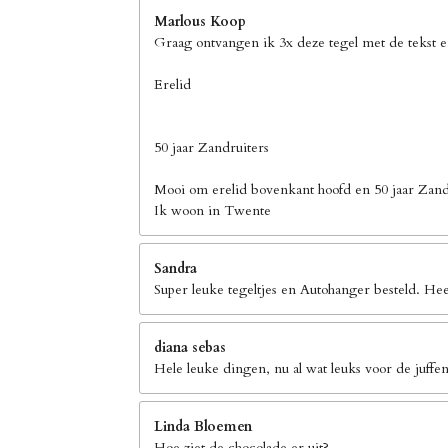
Marlous Koop
Graag ontvangen ik 3x deze tegel met de tekst 
Erelid
50 jaar Zandruiters
Mooi om erelid bovenkant hoofd en 50 jaar Zand
Ik woon in Twente
Sandra
Super leuke tegeltjes en Autohanger besteld. Hee
diana sebas
Hele leuke dingen, nu al wat leuks voor de juffen
Linda Bloemen
Hoe ziet de chocolade er uit?