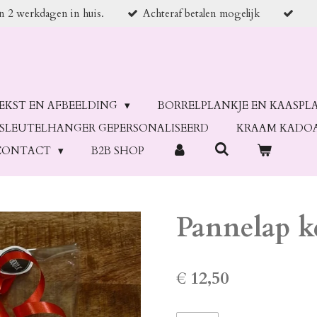
en 2 werkdagen in huis.
Achteraf betalen mogelijk
TEKST EN AFBEELDING
BORRELPLANKJE EN KAASPL
SLEUTELHANGER GEPERSONALISEERD
KRAAM KADO
CONTACT
B2B SHOP
Pannelap ke
€ 12,50