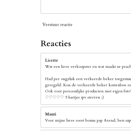
Verstuur reactie
Reacties
Lisette
Wat een lieve verkoopster en wat maakt ze pracht
Had per ongeluk een verkeerde beker toegestuur
geregeld. Kon de verkeerde beker kostenloos ret
Ook voor persoonlijke producten met eigen foto's
♡♡♡♡♡ 5 hartjes ipv sterren ;)
Mauri
Voor mijne lieve soort bonus pap Arend, ben supe