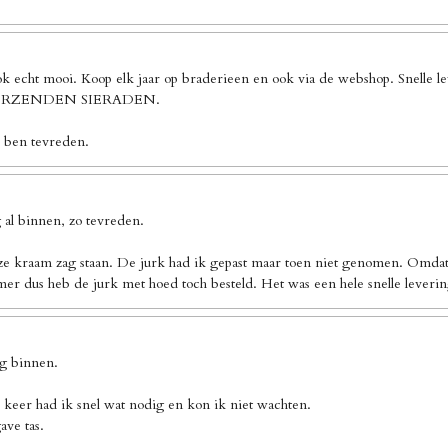
ook echt mooi. Koop elk jaar op braderieen en ook via de webshop. Sn
 VERZENDEN SIERADEN.
k ben tevreden.
al binnen, zo tevreden.
ze kraam zag staan. De jurk had ik gepast maar toen niet genomen. Omdat 
er dus heb de jurk met hoed toch besteld. Het was een hele snelle leverin
ng binnen.
 keer had ik snel wat nodig en kon ik niet wachten.
ave tas.