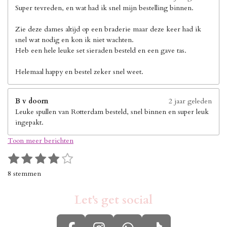
Super tevreden, en wat had ik snel mijn bestelling binnen.
Zie deze dames altijd op een braderie maar deze keer had ik
snel wat nodig en kon ik niet wachten.
Heb een hele leuke set sieraden besteld en een gave tas.
Helemaal happy en bestel zeker snel weet.
B v doorn
2 jaar geleden
Leuke spullen van Rotterdam besteld, snel binnen en super leuk
ingepakt.
Toon meer berichten
1
2
3
4
5
S
R
s
s
s
s
s
t
a
8 stemmen
e
t
t
t
t
t
t
m
i
e
e
e
e
e
m
Let's get social
n
r
r
r
r
r
e
g
n
r
r
r
r
: