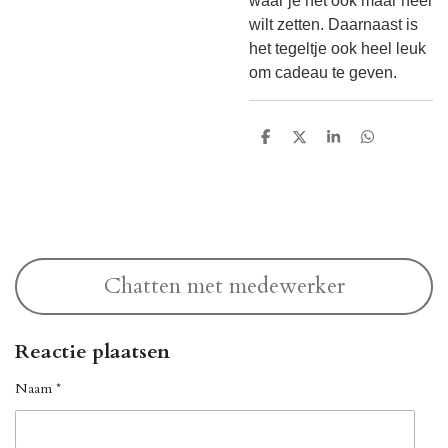
waar je het ook maar neer
wilt zetten. Daarnaast is
het tegeltje ook heel leuk
om cadeau te geven.
D
D
S
D
e
e
h
e
l
e
a
l
e
l
r
e
n
e
n
Chatten met medewerker
Reactie plaatsen
Naam *