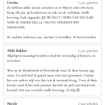
Davina
2 jaar geleden
Ze hebben zulke mooie sieraden en ze blijven ook echt mooi.
Koop elk jaar op braderieen en ook via de webshop. Snelle
levering, leuk ingepakt, (JE WORDT GEWOON VROLIJK
VAN JE PAKKETJE) en GRATIS VERZENDEN
SIERADEN.
Ik raad het iedereen aan, om hier te bestellen. Ik ben tevreden.
Alida Bakker
2 jaar geleden
Afgelopen maandag besteld en had het woensdag al binnen, zo
tevreden.
Was op de ibizafestival in Noordwijk waar ik deze kraam zag
staan. De jurk had ik gepast maar toen niet genomen. Omdat
het een andere stijl was dan wat ik normaal draag. Toen ik thuis
kwam vond ik het toch jammer dus heb de jurk met hoed toch
besteld. Het was een hele snelle levering. Zo blij 😊
Nicole
2 jaar geleden