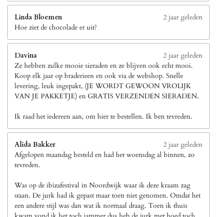
Linda Bloemen
2 jaar geleden
Hoe ziet de chocolade er uit?
Davina
2 jaar geleden
Ze hebben zulke mooie sieraden en ze blijven ook echt mooi.
Koop elk jaar op braderieen en ook via de webshop. Snelle
levering, leuk ingepakt, (JE WORDT GEWOON VROLIJK
VAN JE PAKKETJE) en GRATIS VERZENDEN SIERADEN.
Ik raad het iedereen aan, om hier te bestellen. Ik ben tevreden.
Alida Bakker
2 jaar geleden
Afgelopen maandag besteld en had het woensdag al binnen, zo
tevreden.
Was op de ibizafestival in Noordwijk waar ik deze kraam zag
staan. De jurk had ik gepast maar toen niet genomen. Omdat het
een andere stijl was dan wat ik normaal draag. Toen ik thuis
kwam vond ik het toch jammer dus heb de jurk met hoed toch