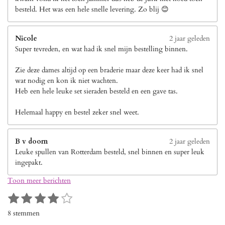
besteld. Het was een hele snelle levering. Zo blij 😊
Nicole
2 jaar geleden
Super tevreden, en wat had ik snel mijn bestelling binnen.
Zie deze dames altijd op een braderie maar deze keer had ik snel
wat nodig en kon ik niet wachten.
Heb een hele leuke set sieraden besteld en een gave tas.
Helemaal happy en bestel zeker snel weet.
B v doorn
2 jaar geleden
Leuke spullen van Rotterdam besteld, snel binnen en super leuk
ingepakt.
Toon meer berichten
1
2
3
4
5
S
R
s
s
s
s
s
t
a
8 stemmen
e
t
t
t
t
t
t