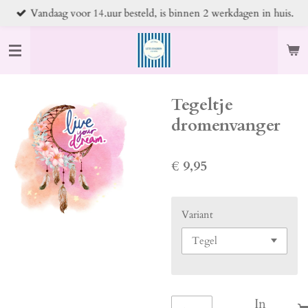
Vandaag voor 14.uur besteld, is binnen 2 werkdagen in huis.
Ga
direct
naar
de
hoofdinhoud
Tegeltje
dromenvanger
€ 9,95
Variant
In