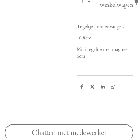
winkelwagen
Tegeltje dromenvanger.
10.8cm
Mini tegeltje met magneet
5cm.
D
D
S
D
e
e
h
e
l
e
a
l
e
l
r
e
n
e
n
Chatten met medewerker