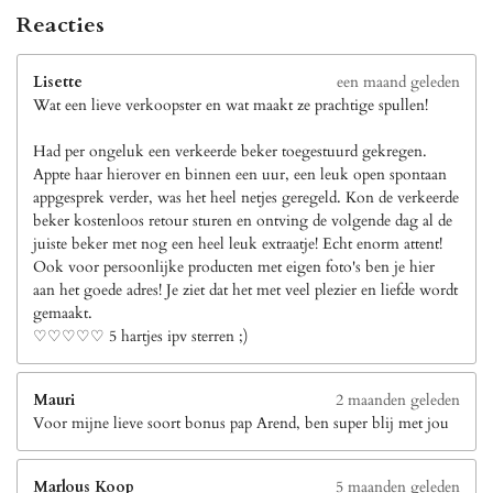
Reacties
Lisette
een maand geleden
Wat een lieve verkoopster en wat maakt ze prachtige spullen!
Had per ongeluk een verkeerde beker toegestuurd gekregen.
Appte haar hierover en binnen een uur, een leuk open spontaan
appgesprek verder, was het heel netjes geregeld. Kon de verkeerde
beker kostenloos retour sturen en ontving de volgende dag al de
juiste beker met nog een heel leuk extraatje! Echt enorm attent!
Ook voor persoonlijke producten met eigen foto's ben je hier
aan het goede adres! Je ziet dat het met veel plezier en liefde wordt
gemaakt.
♡♡♡♡♡ 5 hartjes ipv sterren ;)
Mauri
2 maanden geleden
Voor mijne lieve soort bonus pap Arend, ben super blij met jou
Marlous Koop
5 maanden geleden