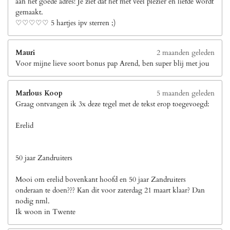
aan het goede adres! Je ziet dat het met veel plezier en liefde wordt
gemaakt.
♡♡♡♡♡ 5 hartjes ipv sterren ;)
Mauri
2 maanden geleden
Voor mijne lieve soort bonus pap Arend, ben super blij met jou
Marlous Koop
5 maanden geleden
Graag ontvangen ik 3x deze tegel met de tekst erop toegevoegd:
Erelid
50 jaar Zandruiters
Mooi om erelid bovenkant hoofd en 50 jaar Zandruiters
onderaan te doen??? Kan dit voor zaterdag 21 maart klaar? Dan
nodig nml.
Ik woon in Twente