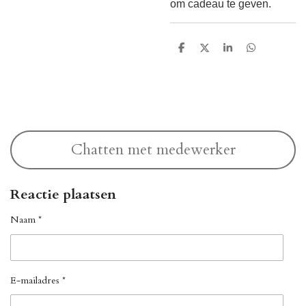
om cadeau te geven.
D
D
S
D
e
e
h
e
l
e
a
l
e
l
r
e
n
e
n
Chatten met medewerker
Reactie plaatsen
Naam *
E-mailadres *