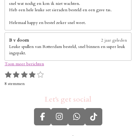
snel wat nodig en kon ik niet wachten.
Heb een hele leuke set sieraden besteld en een gave tas.
Helemaal happy en bestel zeker snel weet.
B v doorn
2 jaar geleden
Leuke spullen van Rotterdam besteld, snel binnen en super leuk
ingepakt.
Toon meer berichten
1
2
3
4
5
S
R
s
s
s
s
s
t
a
8 stemmen
e
t
t
t
t
t
t
m
i
e
e
e
e
e
m
Let's get social
n
r
r
r
r
r
e
g
n
r
r
r
r
:
e
e
e
e
F
I
W
T
4
n
n
n
n
s
a
n
h
i
t