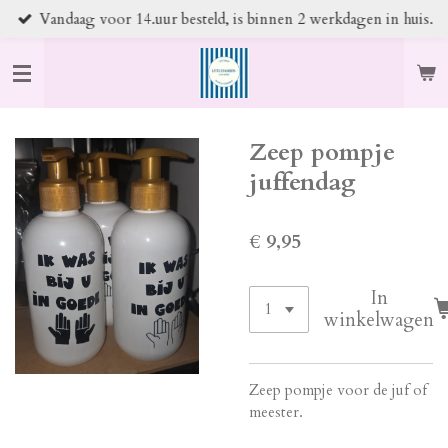
Vandaag voor 14.uur besteld, is binnen 2 werkdagen in huis.
Ga
direct
naar
de
hoofdinhoud
Zeep pompje
juffendag
€ 9,95
In
winkelwagen
Zeep pompje voor de juf of
meester.