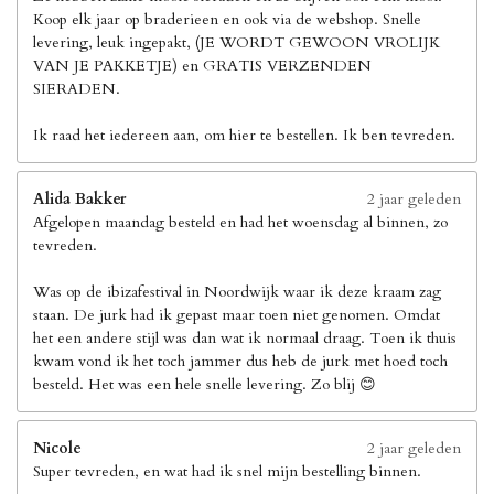
Koop elk jaar op braderieen en ook via de webshop. Snelle
levering, leuk ingepakt, (JE WORDT GEWOON VROLIJK
VAN JE PAKKETJE) en GRATIS VERZENDEN
SIERADEN.
Ik raad het iedereen aan, om hier te bestellen. Ik ben tevreden.
Alida Bakker
2 jaar geleden
Afgelopen maandag besteld en had het woensdag al binnen, zo
tevreden.
Was op de ibizafestival in Noordwijk waar ik deze kraam zag
staan. De jurk had ik gepast maar toen niet genomen. Omdat
het een andere stijl was dan wat ik normaal draag. Toen ik thuis
kwam vond ik het toch jammer dus heb de jurk met hoed toch
besteld. Het was een hele snelle levering. Zo blij 😊
Nicole
2 jaar geleden
Super tevreden, en wat had ik snel mijn bestelling binnen.