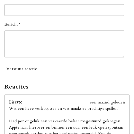
Bericht *
Verstuur reactie
Reacties
Lisette
een maand geleden
Wat een lieve verkoopster en wat maakt ze prachtige spullen!
Had per ongeluk een verkeerde beker toegestuurd gekregen.
Appte haar hierover en binnen een uur, een leuk open spontaan
appgesprek verder, was het heel netjes geregeld. Kon de