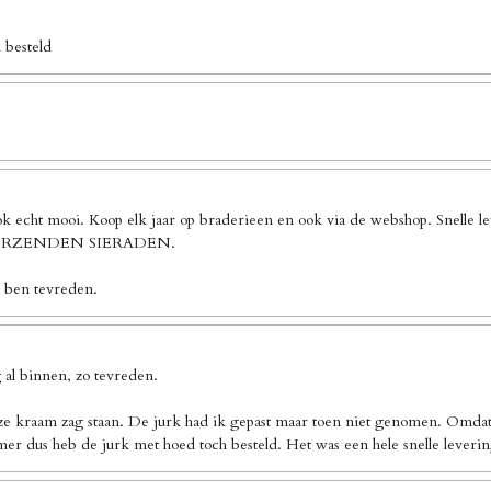
 besteld
ook echt mooi. Koop elk jaar op braderieen en ook via de webshop. Sn
 VERZENDEN SIERADEN.
k ben tevreden.
al binnen, zo tevreden.
ze kraam zag staan. De jurk had ik gepast maar toen niet genomen. Omdat 
er dus heb de jurk met hoed toch besteld. Het was een hele snelle leverin