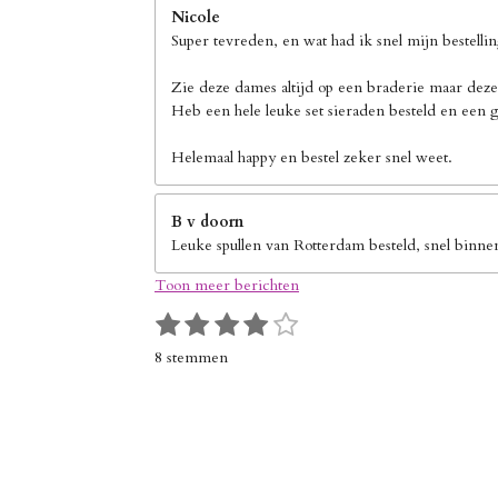
Nicole
Super tevreden, en wat had ik snel mijn bestelli
Zie deze dames altijd op een braderie maar deze
Heb een hele leuke set sieraden besteld en een g
Helemaal happy en bestel zeker snel weet.
B v doorn
Leuke spullen van Rotterdam besteld, snel binne
Toon meer berichten
1
2
3
4
5
S
R
s
s
s
s
s
t
a
8 stemmen
e
t
t
t
t
t
t
m
i
e
e
e
e
e
m
n
r
r
r
r
r
e
g
n
r
r
r
r
:
e
e
e
e
4