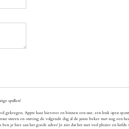
ige spullen!
d gekregen. Appte haar hierover en binnen een uur, een leuk open sponta
our sturen en ontving de volgende dag al de juiste beker met nog een heel 
 ben je hier aan het goede adres! Je ziet dat het met veel plezier en liefd