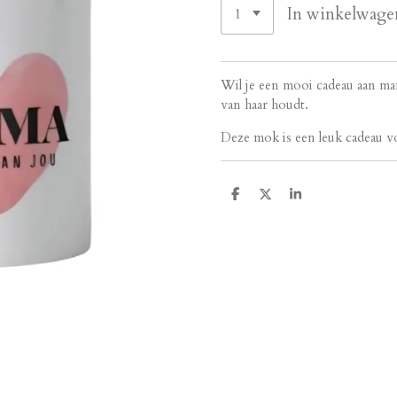
In winkelwage
Wil je een mooi cadeau aan ma
van haar houdt.
Deze mok is een leuk cadeau
D
D
S
e
e
h
l
e
a
e
l
r
n
e