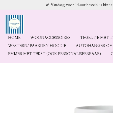
Vandaag voor 14.uur besteld, is binn
Ga
direct
naar
de
hoofdinhoud
HOME
WOONACCESSOIRES
TEGELTJE MET 
WESTERN/ PAARDEN HOODIE
AUTOHANGER OF 
EMMER MET TEKST (OOK PERSONALISEERBAAR)