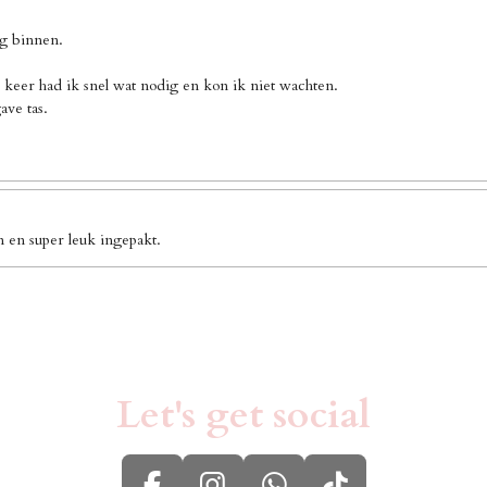
ng binnen.
 keer had ik snel wat nodig en kon ik niet wachten.
ave tas.
n en super leuk ingepakt.
Let's get social