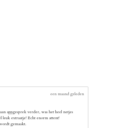
een maand geleden
an appgesprek verder, was het heel netjes
leuk extraatje! Echt enorm attent!
e wordt gemaakt.