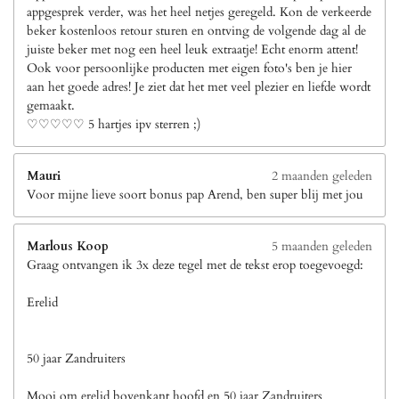
appgesprek verder, was het heel netjes geregeld. Kon de verkeerde
beker kostenloos retour sturen en ontving de volgende dag al de
juiste beker met nog een heel leuk extraatje! Echt enorm attent!
Ook voor persoonlijke producten met eigen foto's ben je hier
aan het goede adres! Je ziet dat het met veel plezier en liefde wordt
gemaakt.
♡♡♡♡♡ 5 hartjes ipv sterren ;)
Mauri
2 maanden geleden
Voor mijne lieve soort bonus pap Arend, ben super blij met jou
Marlous Koop
5 maanden geleden
Graag ontvangen ik 3x deze tegel met de tekst erop toegevoegd:
Erelid
50 jaar Zandruiters
Mooi om erelid bovenkant hoofd en 50 jaar Zandruiters