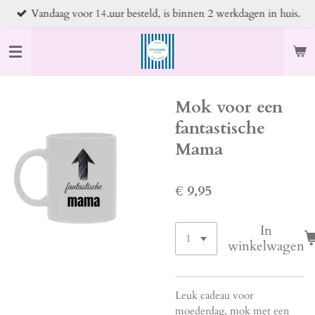
Vandaag voor 14.uur besteld, is binnen 2 werkdagen in huis.
Ga
direct
naar
de
hoofdinhoud
Mok voor een
fantastische
Mama
€ 9,95
In
winkelwagen
Leuk cadeau voor
moederdag, mok met een