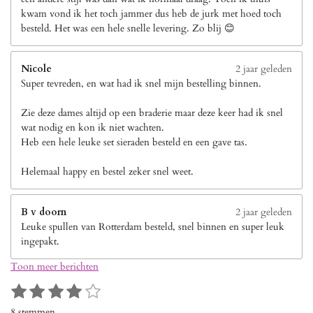
kwam vond ik het toch jammer dus heb de jurk met hoed toch
besteld. Het was een hele snelle levering. Zo blij 😊
Nicole
2 jaar geleden
Super tevreden, en wat had ik snel mijn bestelling binnen.
Zie deze dames altijd op een braderie maar deze keer had ik snel
wat nodig en kon ik niet wachten.
Heb een hele leuke set sieraden besteld en een gave tas.
Helemaal happy en bestel zeker snel weet.
B v doorn
2 jaar geleden
Leuke spullen van Rotterdam besteld, snel binnen en super leuk
ingepakt.
Toon meer berichten
1
2
3
4
5
S
R
s
s
s
s
s
t
a
8 stemmen