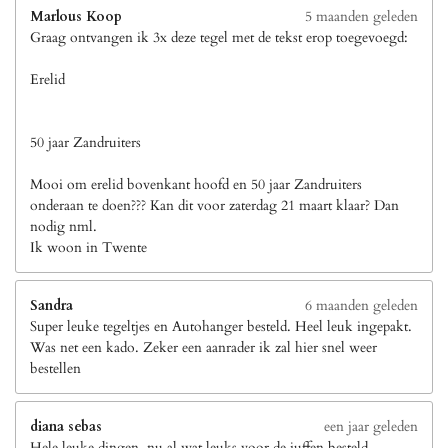
Marlous Koop
5 maanden geleden
Graag ontvangen ik 3x deze tegel met de tekst erop toegevoegd:
Erelid
50 jaar Zandruiters
Mooi om erelid bovenkant hoofd en 50 jaar Zandruiters
onderaan te doen??? Kan dit voor zaterdag 21 maart klaar? Dan
nodig nml.
Ik woon in Twente
Sandra
6 maanden geleden
Super leuke tegeltjes en Autohanger besteld. Heel leuk ingepakt.
Was net een kado. Zeker een aanrader ik zal hier snel weer
bestellen
diana sebas
een jaar geleden
Hele leuke dingen, nu al wat leuks voor de juffen besteld