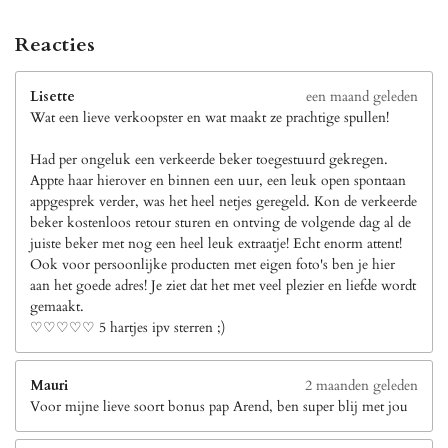
Reacties
Lisette
een maand geleden
Wat een lieve verkoopster en wat maakt ze prachtige spullen!
Had per ongeluk een verkeerde beker toegestuurd gekregen.
Appte haar hierover en binnen een uur, een leuk open spontaan
appgesprek verder, was het heel netjes geregeld. Kon de verkeerde
beker kostenloos retour sturen en ontving de volgende dag al de
juiste beker met nog een heel leuk extraatje! Echt enorm attent!
Ook voor persoonlijke producten met eigen foto's ben je hier
aan het goede adres! Je ziet dat het met veel plezier en liefde wordt
gemaakt.
♡♡♡♡♡ 5 hartjes ipv sterren ;)
Mauri
2 maanden geleden
Voor mijne lieve soort bonus pap Arend, ben super blij met jou