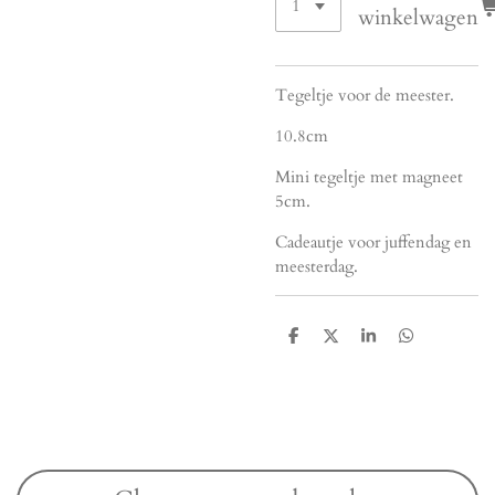
winkelwagen
Tegeltje voor de meester.
10.8cm
Mini tegeltje met magneet
5cm.
Cadeautje voor juffendag en
meesterdag.
D
D
S
D
e
e
h
e
l
e
a
l
e
l
r
e
n
e
n