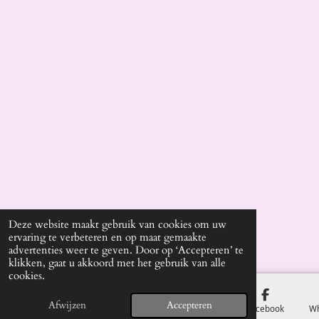
Deze website maakt gebruik van cookies om uw
ervaring te verbeteren en op maat gemaakte
advertenties weer te geven. Door op ‘Accepteren’ te
klikken, gaat u akkoord met het gebruik van alle
cookies.
Afwijzen
Accepteren
E-mailadres
Telefoonnummer
Kaart
Facebook
W