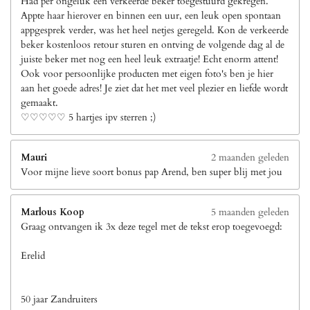
Had per ongeluk een verkeerde beker toegestuurd gekregen.
Appte haar hierover en binnen een uur, een leuk open spontaan
appgesprek verder, was het heel netjes geregeld. Kon de verkeerde
beker kostenloos retour sturen en ontving de volgende dag al de
juiste beker met nog een heel leuk extraatje! Echt enorm attent!
Ook voor persoonlijke producten met eigen foto's ben je hier
aan het goede adres! Je ziet dat het met veel plezier en liefde wordt
gemaakt.
♡♡♡♡♡ 5 hartjes ipv sterren ;)
Mauri
2 maanden geleden
Voor mijne lieve soort bonus pap Arend, ben super blij met jou
Marlous Koop
5 maanden geleden
Graag ontvangen ik 3x deze tegel met de tekst erop toegevoegd:
Erelid
50 jaar Zandruiters