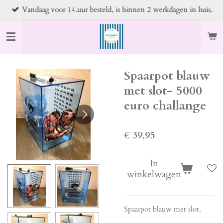
Vandaag voor 14.uur besteld, is binnen 2 werkdagen in huis.
Ga
direct
naar
de
hoofdinhoud
Spaarpot blauw
met slot- 5000
euro challange
€ 39,95
In
winkelwagen
Spaarpot blauw met slot.