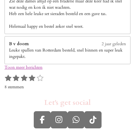
Zie deze dames altijd op een braderie maar deze keer had ik snel
wat nodig en kon ik niet wachten.
Heb een hele leuke set sieraden besteld en een gave tas.
Helemaal happy en bestel zeker snel weet.
B v doorn
2 jaar geleden
Leuke spullen van Rotterdam besteld, snel binnen en super leuk
ingepakt.
Toon meer berichten
1
2
3
4
5
S
R
s
s
s
s
s
t
a
8 stemmen
e
t
t
t
t
t
t
m
i
e
e
e
e
e
m
Let's get social
n
r
r
r
r
r
e
g
n
r
r
r
r
:
e
e
e
e
F
I
W
T
4
n
n
n
n
s
a
n
h
i
t