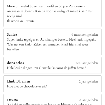
Mooi om erelid bovenkant hoofd en 50 jaar Zandruiters
onderaan te doen??? Kan dit voor zaterdag 21 maart klaar? Dan
nodig nml.
Ik woon in Twente
Sandra
6 maanden geleden
Super leuke tegeltjes en Autohanger besteld. Heel leuk ingepakt.
Was net een kado. Zeker een aanrader ik zal hier snel weer
bestellen
diana sebas
een jaar geleden
Hele leuke dingen, nu al wat leuks voor de juffen besteld
Linda Bloemen
2 jaar geleden
Hoe ziet de chocolade er uit?
Davina
2 jaar geleden
Ze hebben zulke mooie sieraden en ze blijven ook echt mooi.