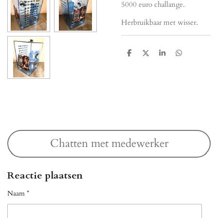
5000 euro challange.
Herbruikbaar met wisser.
D
D
S
D
e
e
h
e
l
e
a
l
e
l
r
e
n
e
n
Chatten met medewerker
Reactie plaatsen
Naam *