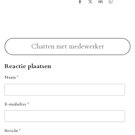
D
D
S
D
e
e
h
e
l
e
a
l
e
l
r
e
n
e
n
Chatten met medewerker
Reactie plaatsen
Naam *
E-mailadres *
Bericht *