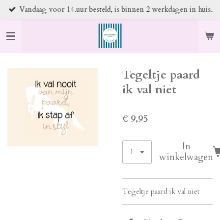
Vandaag voor 14.uur besteld, is binnen 2 werkdagen in huis.
Ga
direct
naar
de
hoofdinhoud
Tegeltje paard
ik val niet
€ 9,95
In
winkelwagen
Tegeltje paard ik val niet