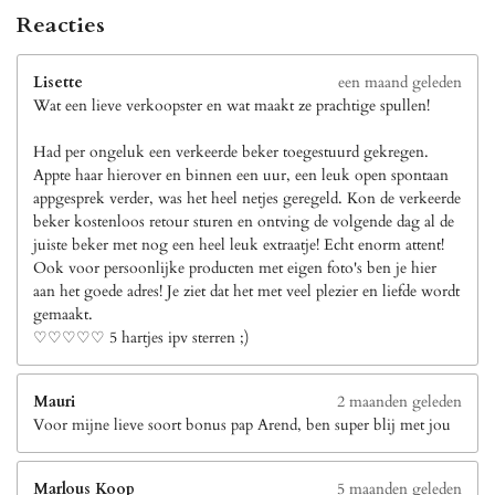
Reacties
Lisette
een maand geleden
Wat een lieve verkoopster en wat maakt ze prachtige spullen!
Had per ongeluk een verkeerde beker toegestuurd gekregen.
Appte haar hierover en binnen een uur, een leuk open spontaan
appgesprek verder, was het heel netjes geregeld. Kon de verkeerde
beker kostenloos retour sturen en ontving de volgende dag al de
juiste beker met nog een heel leuk extraatje! Echt enorm attent!
Ook voor persoonlijke producten met eigen foto's ben je hier
aan het goede adres! Je ziet dat het met veel plezier en liefde wordt
gemaakt.
♡♡♡♡♡ 5 hartjes ipv sterren ;)
Mauri
2 maanden geleden
Voor mijne lieve soort bonus pap Arend, ben super blij met jou
Marlous Koop
5 maanden geleden