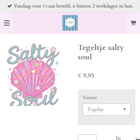
Vandaag voor 14.uur besteld, is binnen 2 werkdagen in huis.
Ga
direct
naar
de
hoofdinhoud
Tegeltje salty
soul
€ 9,95
Variant
In