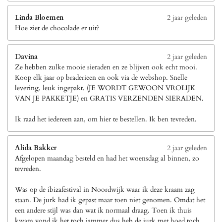
Linda Bloemen
2 jaar geleden
Hoe ziet de chocolade er uit?
Davina
2 jaar geleden
Ze hebben zulke mooie sieraden en ze blijven ook echt mooi.
Koop elk jaar op braderieen en ook via de webshop. Snelle
levering, leuk ingepakt, (JE WORDT GEWOON VROLIJK
VAN JE PAKKETJE) en GRATIS VERZENDEN SIERADEN.
Ik raad het iedereen aan, om hier te bestellen. Ik ben tevreden.
Alida Bakker
2 jaar geleden
Afgelopen maandag besteld en had het woensdag al binnen, zo
tevreden.
Was op de ibizafestival in Noordwijk waar ik deze kraam zag
staan. De jurk had ik gepast maar toen niet genomen. Omdat het
een andere stijl was dan wat ik normaal draag. Toen ik thuis
kwam vond ik het toch jammer dus heb de jurk met hoed toch