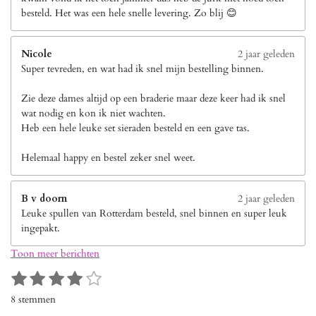
besteld. Het was een hele snelle levering. Zo blij 😊
Nicole
2 jaar geleden
Super tevreden, en wat had ik snel mijn bestelling binnen.
Zie deze dames altijd op een braderie maar deze keer had ik snel
wat nodig en kon ik niet wachten.
Heb een hele leuke set sieraden besteld en een gave tas.
Helemaal happy en bestel zeker snel weet.
B v doorn
2 jaar geleden
Leuke spullen van Rotterdam besteld, snel binnen en super leuk
ingepakt.
Toon meer berichten
1
2
3
4
5
S
R
s
s
s
s
s
t
a
8 stemmen
e
t
t
t
t
t
t