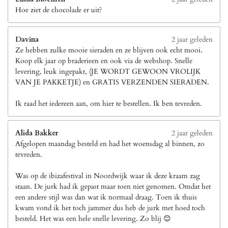
Hoe ziet de chocolade er uit?
Davina
2 jaar geleden
Ze hebben zulke mooie sieraden en ze blijven ook echt mooi.
Koop elk jaar op braderieen en ook via de webshop. Snelle
levering, leuk ingepakt, (JE WORDT GEWOON VROLIJK
VAN JE PAKKETJE) en GRATIS VERZENDEN SIERADEN.
Ik raad het iedereen aan, om hier te bestellen. Ik ben tevreden.
Alida Bakker
2 jaar geleden
Afgelopen maandag besteld en had het woensdag al binnen, zo
tevreden.
Was op de ibizafestival in Noordwijk waar ik deze kraam zag
staan. De jurk had ik gepast maar toen niet genomen. Omdat het
een andere stijl was dan wat ik normaal draag. Toen ik thuis
kwam vond ik het toch jammer dus heb de jurk met hoed toch
besteld. Het was een hele snelle levering. Zo blij 😊