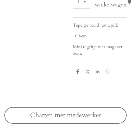
winkelwagen
Tegeltje paard just a girl.
10.8cm
Mini tegeltje met magneet
5cm.
D
D
S
D
e
e
h
e
l
e
a
l
e
l
r
e
n
e
n
Chatten met medewerker