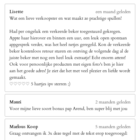
Lisette
een maand geleden
Wat een lieve verkoopster en wat maakt ze prachtige spullen!
Had per ongeluk een verkeerde beker toegestuurd gekregen.
Appte haar hierover en binnen een uur, een leuk open spontaan
appgesprek verder, was het heel netjes geregeld. Kon de verkeerde
beker kostenloos retour sturen en ontving de volgende dag al de
juiste beker met nog een heel leuk extraatje! Echt enorm attent!
Ook voor persoonlijke producten met eigen foto's ben je hier
aan het goede adres! Je ziet dat het met veel plezier en liefde wordt
gemaakt.
♡♡♡♡♡ 5 hartjes ipv sterren ;)
Mauri
2 maanden geleden
Voor mijne lieve soort bonus pap Arend, ben super blij met jou
Marlous Koop
5 maanden geleden
Graag ontvangen ik 3x deze tegel met de tekst erop toegevoegd: