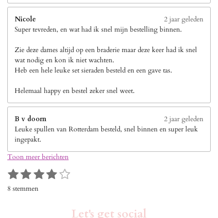
Nicole
2 jaar geleden
Super tevreden, en wat had ik snel mijn bestelling binnen.
Zie deze dames altijd op een braderie maar deze keer had ik snel
wat nodig en kon ik niet wachten.
Heb een hele leuke set sieraden besteld en een gave tas.
Helemaal happy en bestel zeker snel weet.
B v doorn
2 jaar geleden
Leuke spullen van Rotterdam besteld, snel binnen en super leuk
ingepakt.
Toon meer berichten
1
2
3
4
5
S
R
s
s
s
s
s
t
a
8 stemmen
e
t
t
t
t
t
t
m
i
e
e
e
e
e
m
Let's get social
n