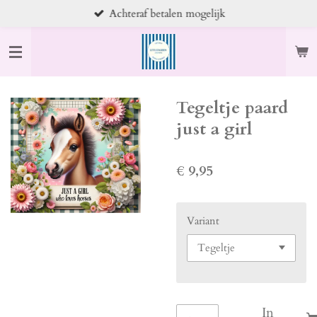
Achteraf betalen mogelijk
Ga
direct
naar
de
hoofdinhoud
Tegeltje paard
just a girl
€ 9,95
Variant
In