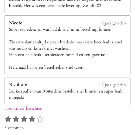
besteld. Het was een hele snelle levering. Zo blij 😊
Nicole
2 jaar geleden
Super tevreden, en wat had ik snel mijn bestelling binnen.
Zie deze dames altijd op een braderie maar deze keer had ik snel
wat nodig en kon ik niet wachten.
Heb een hele leuke set sieraden besteld en een gave tas.
Helemaal happy en bestel zeker snel weet.
B v doorn
2 jaar geleden
Leuke spullen van Rotterdam besteld, snel binnen en super leuk
ingepakt.
Toon meer berichten
1
2
3
4
5
S
R
s
s
s
s
s
t
a
8 stemmen
e
t
t
t
t
t
t