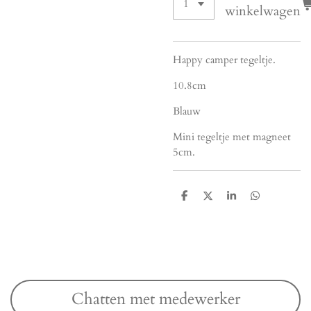
winkelwagen
Happy camper tegeltje.
10.8cm
Blauw
Mini tegeltje met magneet
5cm.
D
D
S
D
e
e
h
e
l
e
a
l
e
l
r
e
n
e
n
Chatten met medewerker