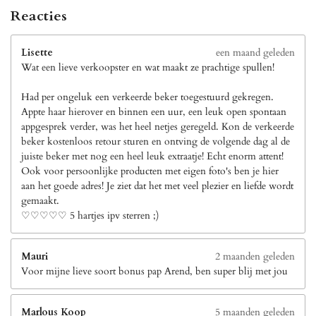
Reacties
Lisette
een maand geleden
Wat een lieve verkoopster en wat maakt ze prachtige spullen!
Had per ongeluk een verkeerde beker toegestuurd gekregen.
Appte haar hierover en binnen een uur, een leuk open spontaan
appgesprek verder, was het heel netjes geregeld. Kon de verkeerde
beker kostenloos retour sturen en ontving de volgende dag al de
juiste beker met nog een heel leuk extraatje! Echt enorm attent!
Ook voor persoonlijke producten met eigen foto's ben je hier
aan het goede adres! Je ziet dat het met veel plezier en liefde wordt
gemaakt.
♡♡♡♡♡ 5 hartjes ipv sterren ;)
Mauri
2 maanden geleden
Voor mijne lieve soort bonus pap Arend, ben super blij met jou
Marlous Koop
5 maanden geleden