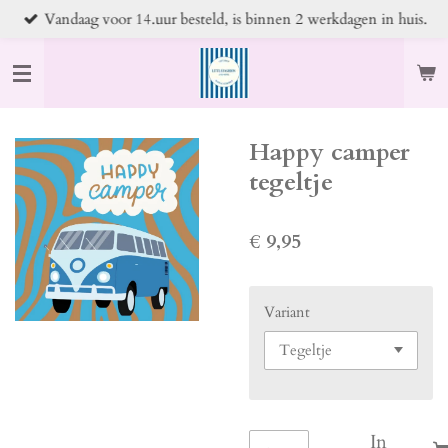
Vandaag voor 14.uur besteld, is binnen 2 werkdagen in huis.
Ga
direct
naar
de
hoofdinhoud
Happy camper
tegeltje
€ 9,95
Variant
In