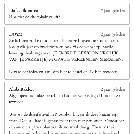
Linda Bloemen
2 jaar geleden
Hoe ziet de chocolade er uit?
Davina
2 jaar geleden
Ze hebben zulke mooie sieraden en ze blijven ook echt mooi.
Koop elk jaar op braderieen en ook via de webshop. Snelle
levering, leuk ingepakt, (JE WORDT GEWOON VROLIJK
VAN JE PAKKETJE) en GRATIS VERZENDEN SIERADEN.
Ik raad het iedereen aan, om hier te bestellen. Ik ben tevreden.
Alida Bakker
2 jaar geleden
Afgelopen maandag besteld en had het woensdag al binnen, zo
tevreden.
Was op de ibizafestival in Noordwijk waar ik deze kraam zag
staan. De jurk had ik gepast maar toen niet genomen. Omdat het
een andere stijl was dan wat ik normaal draag. Toen ik thuis
kwam vond ik het toch jammer dus heb de jurk met hoed toch