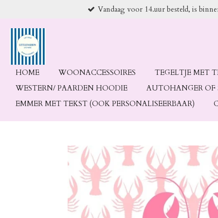
Vandaag voor 14.uur besteld, is binn
Ga
direct
naar
de
hoofdinhoud
HOME
WOONACCESSOIRES
TEGELTJE MET 
WESTERN/ PAARDEN HOODIE
AUTOHANGER OF 
EMMER MET TEKST (OOK PERSONALISEERBAAR)