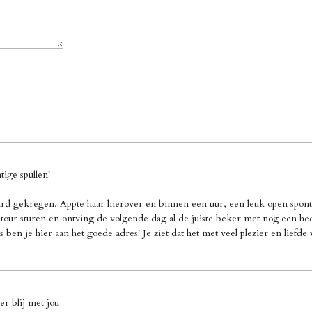
ige spullen!
d gekregen. Appte haar hierover en binnen een uur, een leuk open sponta
our sturen en ontving de volgende dag al de juiste beker met nog een heel 
 ben je hier aan het goede adres! Je ziet dat het met veel plezier en liefd
r blij met jou