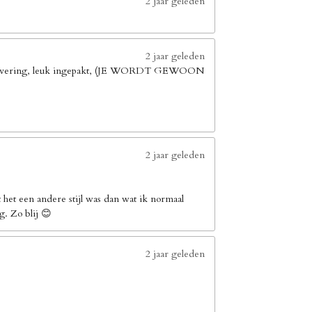
2 jaar geleden
2 jaar geleden
elle levering, leuk ingepakt, (JE WORDT GEWOON
2 jaar geleden
het een andere stijl was dan wat ik normaal
g. Zo blij 😊
2 jaar geleden