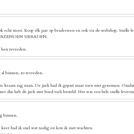
ook echt mooi. Koop elk jaar op braderieen en ook via de webshop. Sn
 VERZENDEN SIERADEN.
k ben tevreden.
al binnen, zo tevreden.
ze kraam zag staan. De jurk had ik gepast maar toen niet genomen. Omdat 
er dus heb de jurk met hoed toch besteld. Het was een hele snelle leverin
ng binnen.
 keer had ik snel wat nodig en kon ik niet wachten.