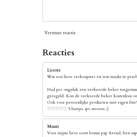
Verstuur reactie
Reacties
Lisette
Wat een lieve verkoopster en wat maakt ze pracht
Had per ongeluk een verkeerde beker toegestuur
geregeld. Kon de verkeerde beker kostenloos ret
Ook voor persoonlijke producten met eigen foto's
♡♡♡♡♡ 5 hartjes ipv sterren ;)
Mauri
Voor mijne lieve soort bonus pap Arend, ben supe