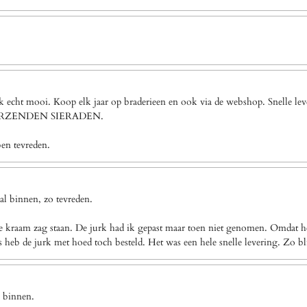
ook echt mooi. Koop elk jaar op braderieen en ook via de webshop. Snel
VERZENDEN SIERADEN.
ben tevreden.
l binnen, zo tevreden.
e kraam zag staan. De jurk had ik gepast maar toen niet genomen. Omdat het
eb de jurk met hoed toch besteld. Het was een hele snelle levering. Zo bl
g binnen.