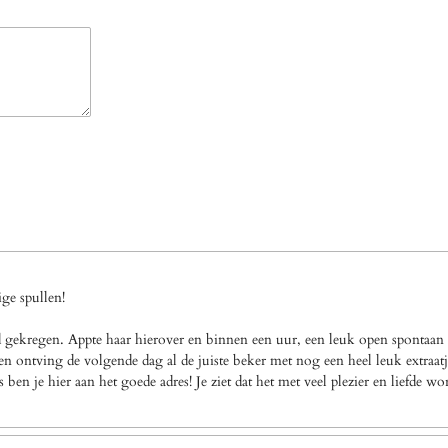
ge spullen!
gekregen. Appte haar hierover en binnen een uur, een leuk open spontaan a
n ontving de volgende dag al de juiste beker met nog een heel leuk extraatj
en je hier aan het goede adres! Je ziet dat het met veel plezier en liefde w