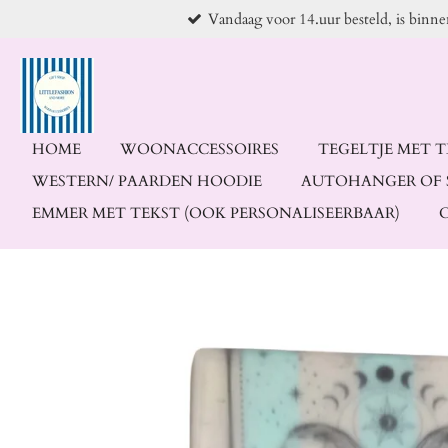
Vandaag voor 14.uur besteld, is binn
Ga
direct
naar
de
hoofdinhoud
HOME
WOONACCESSOIRES
TEGELTJE MET 
WESTERN/ PAARDEN HOODIE
AUTOHANGER OF 
EMMER MET TEKST (OOK PERSONALISEERBAAR)