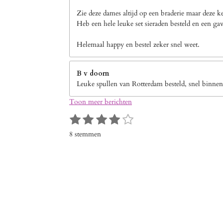
Zie deze dames altijd op een braderie maar deze k
Heb een hele leuke set sieraden besteld en een gav
Helemaal happy en bestel zeker snel weet.
B v doorn
Leuke spullen van Rotterdam besteld, snel binnen
Toon meer berichten
1
2
3
4
5
S
R
s
s
s
s
s
t
a
8 stemmen
e
t
t
t
t
t
t
m
i
e
e
e
e
e
m
n
r
r
r
r
r
e
g
n
r
r
r
r
:
e
e
e
e
4
n
n
n
n
s
t