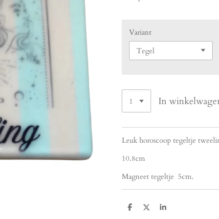
Variant
In winkelwage
Leuk horoscoop tegeltje tweel
10.8cm
Magneet tegeltje 5cm.
D
D
S
e
e
h