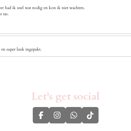
eer had ik snel wat nodig en kon ik niet wachten.
e tas.
 en super leuk ingepakt.
Let's get social
F
I
W
T
a
n
h
i