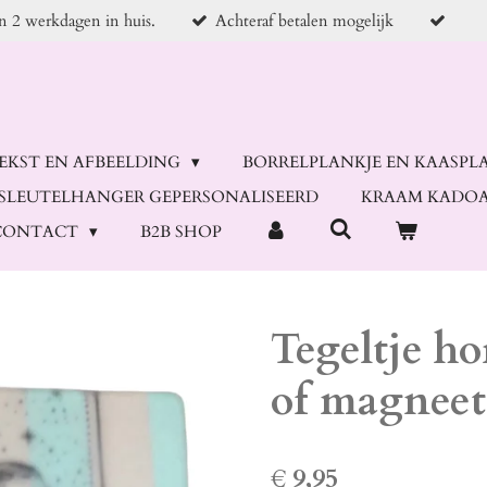
en 2 werkdagen in huis.
Achteraf betalen mogelijk
TEKST EN AFBEELDING
BORRELPLANKJE EN KAASPL
SLEUTELHANGER GEPERSONALISEERD
KRAAM KADOA
CONTACT
B2B SHOP
Tegeltje ho
of magneet 
€ 9,95