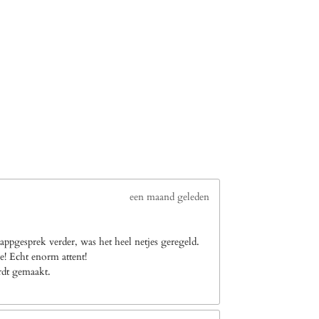
een maand geleden
ppgesprek verder, was het heel netjes geregeld.
e! Echt enorm attent!
ordt gemaakt.