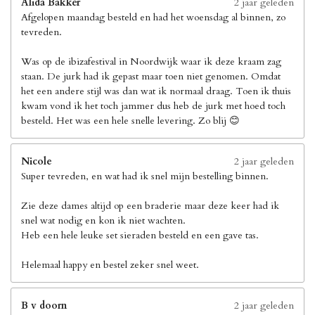
Alida Bakker
2 jaar geleden
Afgelopen maandag besteld en had het woensdag al binnen, zo
tevreden.
Was op de ibizafestival in Noordwijk waar ik deze kraam zag
staan. De jurk had ik gepast maar toen niet genomen. Omdat
het een andere stijl was dan wat ik normaal draag. Toen ik thuis
kwam vond ik het toch jammer dus heb de jurk met hoed toch
besteld. Het was een hele snelle levering. Zo blij 😊
Nicole
2 jaar geleden
Super tevreden, en wat had ik snel mijn bestelling binnen.
Zie deze dames altijd op een braderie maar deze keer had ik
snel wat nodig en kon ik niet wachten.
Heb een hele leuke set sieraden besteld en een gave tas.
Helemaal happy en bestel zeker snel weet.
B v doorn
2 jaar geleden