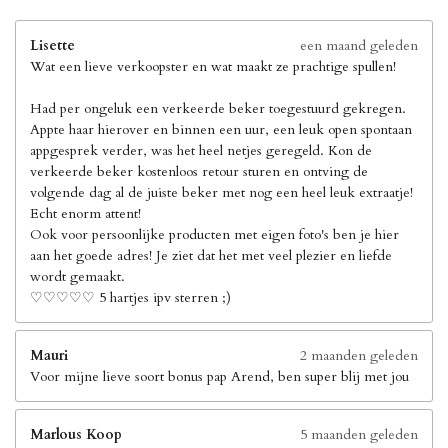
Lisette
een maand geleden
Wat een lieve verkoopster en wat maakt ze prachtige spullen!
Had per ongeluk een verkeerde beker toegestuurd gekregen.
Appte haar hierover en binnen een uur, een leuk open spontaan
appgesprek verder, was het heel netjes geregeld. Kon de
verkeerde beker kostenloos retour sturen en ontving de
volgende dag al de juiste beker met nog een heel leuk extraatje!
Echt enorm attent!
Ook voor persoonlijke producten met eigen foto's ben je hier
aan het goede adres! Je ziet dat het met veel plezier en liefde
wordt gemaakt.
♡♡♡♡♡ 5 hartjes ipv sterren ;)
Mauri
2 maanden geleden
Voor mijne lieve soort bonus pap Arend, ben super blij met jou
Marlous Koop
5 maanden geleden