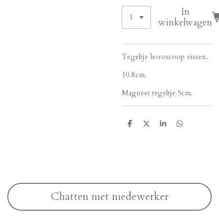
In
winkelwagen
Tegeltje horoscoop vissen.
10.8cm.
Magneet tegeltje 5cm.
D
D
S
D
e
e
h
e
l
e
a
l
e
l
r
e
n
e
n
Chatten met medewerker