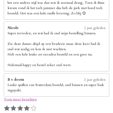
het een andere stijl was dan wat ik normaal draag. Toen ik thuis
kwam vond ik het toch jammer dus heb de jurk met hoed toch
besteld. Het was een hele snelle levering. Zo blij 😊
Nicole
2 jaar geleden
Super tevreden, en wat had ik snel mijn bestelling binnen.
Zie deze dames altijd op een braderie maar deze keer had ik
snel wat nodig en kon ik niet wachten.
Heb een hele leuke set sieraden besteld en een gave tas.
Helemaal happy en bestel zeker snel weet.
B v doorn
2 jaar geleden
Leuke spullen van Rotterdam besteld, snel binnen en super leuk
ingepakt.
Toon meer berichten
1
2
3
4
5
S
R
t