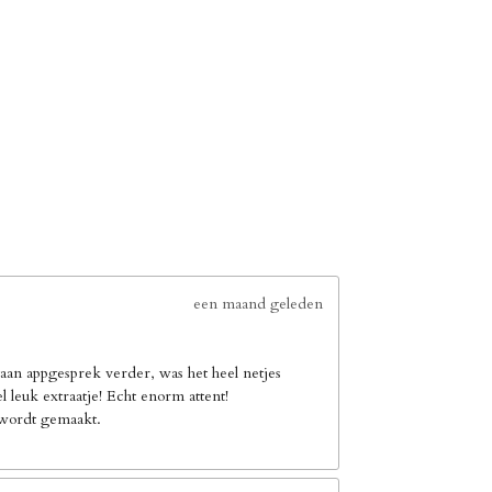
een maand geleden
an appgesprek verder, was het heel netjes
leuk extraatje! Echt enorm attent!
e wordt gemaakt.