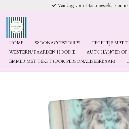
Vandaag voor 14.uur besteld, is binn
Ga
direct
naar
de
hoofdinhoud
HOME
WOONACCESSOIRES
TEGELTJE MET 
WESTERN/ PAARDEN HOODIE
AUTOHANGER OF 
EMMER MET TEKST (OOK PERSONALISEERBAAR)