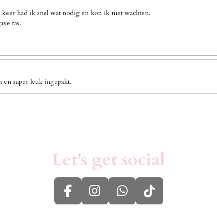
 keer had ik snel wat nodig en kon ik niet wachten.
ave tas.
n en super leuk ingepakt.
Let's get social
F
I
W
T
a
n
h
i