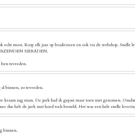
ook echt mooi. Koop elk jaar op braderieen en ook via de webshop. Sn
 VERZENDEN SIERADEN.
k ben tevreden.
al binnen, zo tevreden.
ze kraam zag staan. De jurk had ik gepast maar toen niet genomen. Omdat 
er dus heb de jurk met hoed toch besteld. Het was een hele snelle leverin
ng binnen.