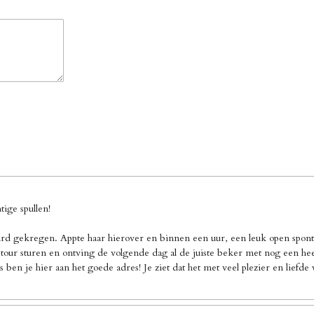
ige spullen!
d gekregen. Appte haar hierover en binnen een uur, een leuk open sponta
our sturen en ontving de volgende dag al de juiste beker met nog een heel 
 ben je hier aan het goede adres! Je ziet dat het met veel plezier en liefd