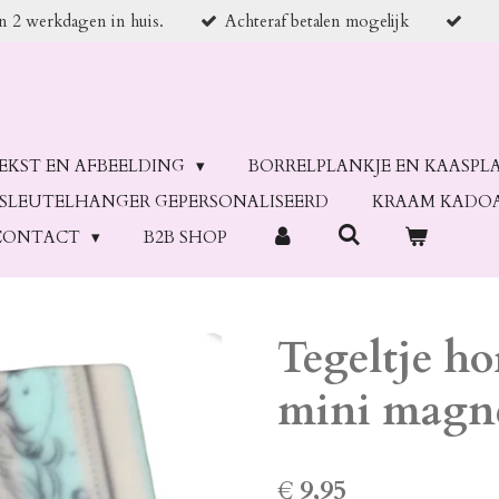
en 2 werkdagen in huis.
Achteraf betalen mogelijk
TEKST EN AFBEELDING
BORRELPLANKJE EN KAASPL
SLEUTELHANGER GEPERSONALISEERD
KRAAM KADO
CONTACT
B2B SHOP
Tegeltje ho
mini magne
€ 9,95