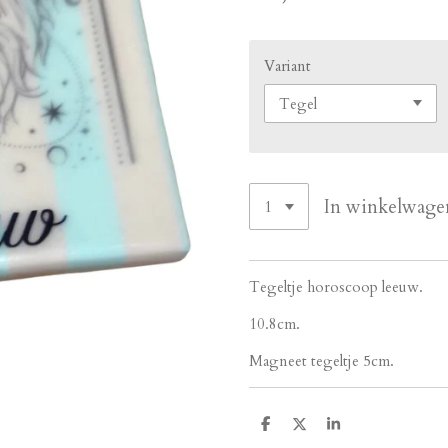
Variant
In winkelwage
Tegeltje horoscoop leeuw.
10.8cm.
Magneet tegeltje 5cm.
D
D
S
e
e
h