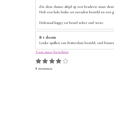
Zie deze dames altijd op een braderie maar deze
Heb een hele leuke set sieraden besteld en een g
Helemaal happy en bestel zeker snel weet.
B v doorn
Leuke spullen van Rotterdam besteld, snel binne
Toon meer berichten
1
2
3
4
5
S
R
s
s
s
s
s
t
a
8 stemmen
e
t
t
t
t
t
t
m
i
e
e
e
e
e
m
n
r
r
r
r
r
e
g
n
r
r
r
r
:
e
e
e
e
4
n
n
n
n
s
t