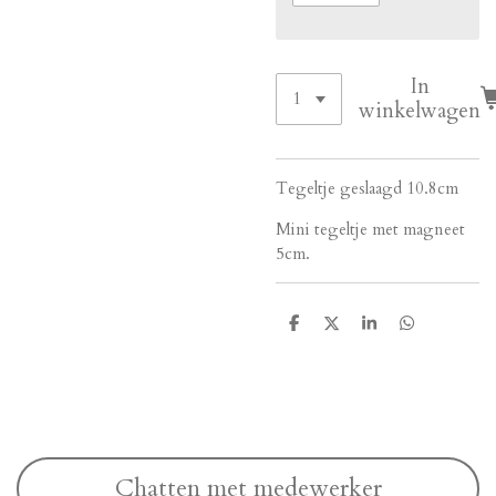
In
winkelwagen
Tegeltje geslaagd 10.8cm
Mini tegeltje met magneet
5cm.
D
D
S
D
e
e
h
e
l
e
a
l
e
l
r
e
n
e
n
Chatten met medewerker