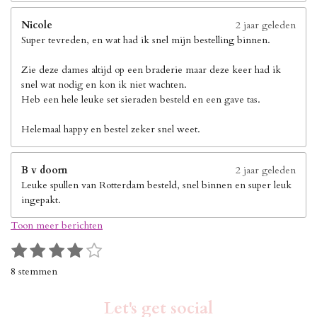
Nicole
2 jaar geleden
Super tevreden, en wat had ik snel mijn bestelling binnen.
Zie deze dames altijd op een braderie maar deze keer had ik
snel wat nodig en kon ik niet wachten.
Heb een hele leuke set sieraden besteld en een gave tas.
Helemaal happy en bestel zeker snel weet.
B v doorn
2 jaar geleden
Leuke spullen van Rotterdam besteld, snel binnen en super leuk
ingepakt.
Toon meer berichten
1
2
3
4
5
S
R
s
s
s
s
s
t
a
8 stemmen
e
t
t
t
t
t
t
m
i
e
e
e
e
e
m
Let's get social
n
e