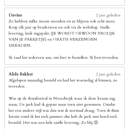
Davina
2 jaar geleden
Ze hebben zulke mooie sieraden en ze blijven ook echt mooi.
Koop elk jaar op braderieen en ook via de webshop. Snelle
levering, leuk ingepakt, (JE WORDT GEWOON VROLIJK
VAN JE PAKKETJE) en GRATIS VERZENDEN
SIERADEN.
Ik raad het iedereen aan, om hier te bestellen. Ik ben tevreden.
Alida Bakker
2 jaar geleden
Afgelopen maandag besteld en had het woensdag al binnen, zo
tevreden.
Was op de ibizafestival in Noordwijk waar ik deze kraam zag
staan. De jurk had ik gepast maar toen niet genomen. Omdat
het een andere stijl was dan wat ik normaal draag. Toen ik thuis
kwam vond ik het toch jammer dus heb de jurk met hoed toch
besteld. Het was een hele snelle levering. Zo blij 😊