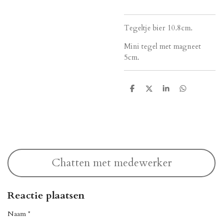
Tegeltje bier 10.8cm.
Mini tegel met magneet
5cm.
D
D
S
D
e
e
h
e
l
e
a
l
e
l
r
e
n
e
n
Chatten met medewerker
Reactie plaatsen
Naam *