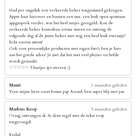
Had per ongeluk een verkeerde beker toegestuurd gekregen.
Appte haar hierover en binnen een uur, een leuk open spontaan
appgesprek verder, was het heel netjes geregeld. Kon de
verkeerde beker kostenloos retour sturen en ontving de
volgende dag al de juiste beker met nog een heel leuk extraatje!
Echt enorm attent!
Ook voor persoonlijke producten met eigen foto's ben je hier
aan het goede adres! Je ziet dat het met veel plezier en liefde
wordt gemaakt.
♡♡♡♡♡ 5 hartjes ipv sterren ;)
Mauri
2 maanden geleden
Voor mijne lieve soort bonus pap Arend, ben super blij met jou
Marlous Koop
5 maanden geleden
Graag ontvangen ik 3x deze tegel met de tekst erop
toegevoegd:
Erelid