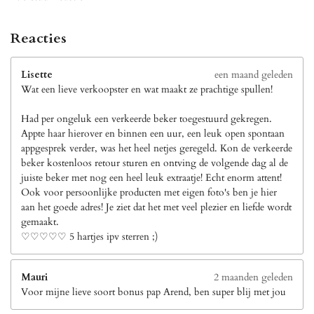
Reacties
Lisette
een maand geleden
Wat een lieve verkoopster en wat maakt ze prachtige spullen!
Had per ongeluk een verkeerde beker toegestuurd gekregen.
Appte haar hierover en binnen een uur, een leuk open spontaan
appgesprek verder, was het heel netjes geregeld. Kon de verkeerde
beker kostenloos retour sturen en ontving de volgende dag al de
juiste beker met nog een heel leuk extraatje! Echt enorm attent!
Ook voor persoonlijke producten met eigen foto's ben je hier
aan het goede adres! Je ziet dat het met veel plezier en liefde wordt
gemaakt.
♡♡♡♡♡ 5 hartjes ipv sterren ;)
Mauri
2 maanden geleden
Voor mijne lieve soort bonus pap Arend, ben super blij met jou