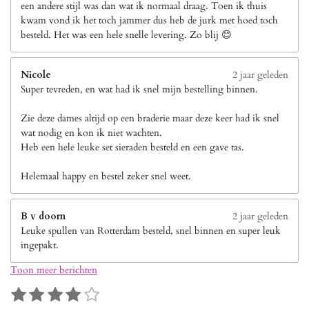
een andere stijl was dan wat ik normaal draag. Toen ik thuis
kwam vond ik het toch jammer dus heb de jurk met hoed toch
besteld. Het was een hele snelle levering. Zo blij 😊
Nicole
2 jaar geleden
Super tevreden, en wat had ik snel mijn bestelling binnen.
Zie deze dames altijd op een braderie maar deze keer had ik snel
wat nodig en kon ik niet wachten.
Heb een hele leuke set sieraden besteld en een gave tas.
Helemaal happy en bestel zeker snel weet.
B v doorn
2 jaar geleden
Leuke spullen van Rotterdam besteld, snel binnen en super leuk
ingepakt.
Toon meer berichten
1
2
3
4
5
S
R
t
a