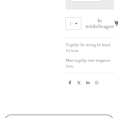
In
winkelwagen
Tegeltje be strong be kind.
10.8cm.
Mini tegeltje met magneet
5cm.
D
D
S
D
e
e
h
e
l
e
a
l
e
l
r
e
n
e
n