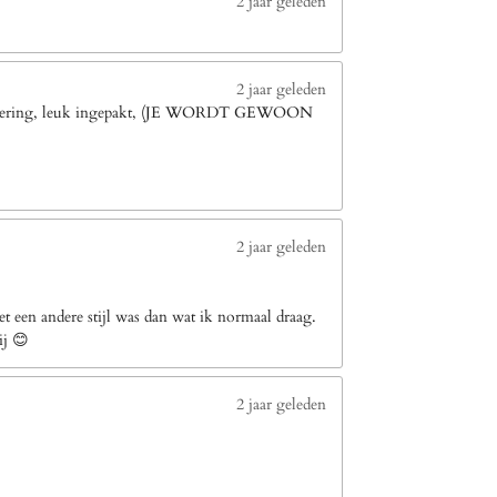
2 jaar geleden
2 jaar geleden
le levering, leuk ingepakt, (JE WORDT GEWOON
2 jaar geleden
 een andere stijl was dan wat ik normaal draag.
ij 😊
2 jaar geleden