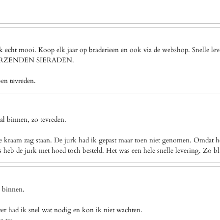
ook echt mooi. Koop elk jaar op braderieen en ook via de webshop. Snel
VERZENDEN SIERADEN.
ben tevreden.
l binnen, zo tevreden.
e kraam zag staan. De jurk had ik gepast maar toen niet genomen. Omdat het
eb de jurk met hoed toch besteld. Het was een hele snelle levering. Zo bl
g binnen.
eer had ik snel wat nodig en kon ik niet wachten.