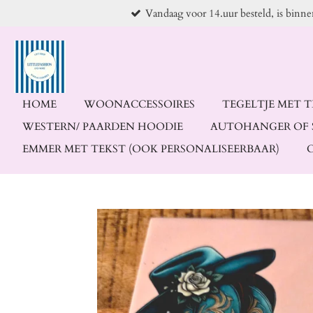
Vandaag voor 14.uur besteld, is binn
Ga
direct
naar
de
hoofdinhoud
HOME
WOONACCESSOIRES
TEGELTJE MET 
WESTERN/ PAARDEN HOODIE
AUTOHANGER OF 
EMMER MET TEKST (OOK PERSONALISEERBAAR)