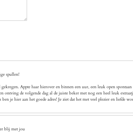
ge spullen!
gekregen. Appte haar hierover en binnen een uur, een leuk open spontaan a
n ontving de volgende dag al de juiste beker met nog een heel leuk extraatj
en je hier aan het goede adres! Je ziet dat het met veel plezier en liefde w
r blij met jou