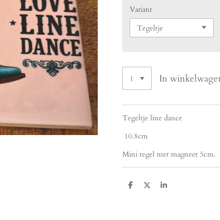
Variant
In winkelwage
Tegeltje line dance
10.8cm
Mini tegel met magneet 5cm.
D
D
S
e
e
h
l
e
a
e
l
r
n
e