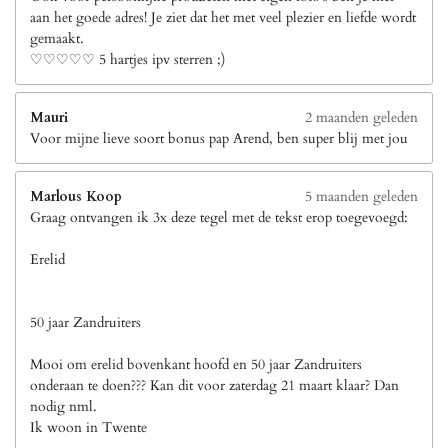
aan het goede adres! Je ziet dat het met veel plezier en liefde wordt
gemaakt.
♡♡♡♡♡ 5 hartjes ipv sterren ;)
Mauri
2 maanden geleden
Voor mijne lieve soort bonus pap Arend, ben super blij met jou
Marlous Koop
5 maanden geleden
Graag ontvangen ik 3x deze tegel met de tekst erop toegevoegd:
Erelid
50 jaar Zandruiters
Mooi om erelid bovenkant hoofd en 50 jaar Zandruiters
onderaan te doen??? Kan dit voor zaterdag 21 maart klaar? Dan
nodig nml.
Ik woon in Twente