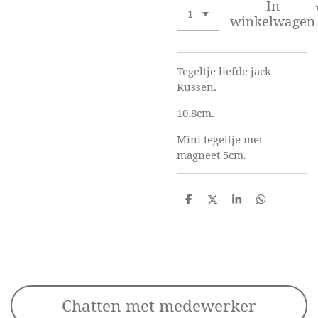
In
winkelwagen
Tegeltje liefde jack
Russen.
10.8cm.
Mini tegeltje met
magneet 5cm.
D
D
S
D
e
e
h
e
l
e
a
l
e
l
r
e
n
e
n
Chatten met medewerker