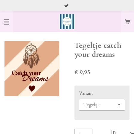
Ga
direct
naar
de
hoofdinhoud
Tegeltje catch
your dreams
€ 9,95
Variant
In