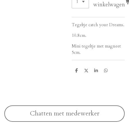
winkelwagen
Tegeltje catch your Dreams.
10.8cm.
Mini tegeltje met magneet
5cm.
D
D
S
D
e
e
h
e
l
e
a
l
e
l
r
e
n
e
n
Chatten met medewerker