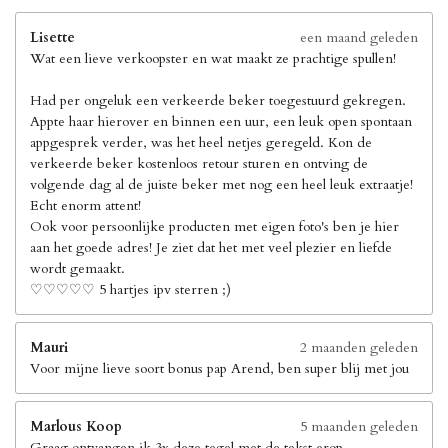
Lisette
een maand geleden
Wat een lieve verkoopster en wat maakt ze prachtige spullen!
Had per ongeluk een verkeerde beker toegestuurd gekregen.
Appte haar hierover en binnen een uur, een leuk open spontaan
appgesprek verder, was het heel netjes geregeld. Kon de
verkeerde beker kostenloos retour sturen en ontving de
volgende dag al de juiste beker met nog een heel leuk extraatje!
Echt enorm attent!
Ook voor persoonlijke producten met eigen foto's ben je hier
aan het goede adres! Je ziet dat het met veel plezier en liefde
wordt gemaakt.
♡♡♡♡♡ 5 hartjes ipv sterren ;)
Mauri
2 maanden geleden
Voor mijne lieve soort bonus pap Arend, ben super blij met jou
Marlous Koop
5 maanden geleden
Graag ontvangen ik 3x deze tegel met de tekst erop