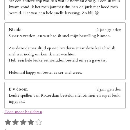
het een andere stijl was dan wat ik normaal draag. Toen ik thuis
kwam vond ik het toch jammer dus heb de jurk met hoed toch
besteld. Het was een hele snelle levering. Zo blij 😊
Nicole
2 jaar geleden
Super tevreden, en wat had ik snel mijn bestelling binnen.
Zie deze dames altijd op een braderie maar deze keer had ik
snel wat nodig en kon ik niet wachten.
Heb een hele leuke set sieraden besteld en een gave tas.
Helemaal happy en bestel zeker snel weet.
B v doorn
2 jaar geleden
Leuke spullen van Rotterdam besteld, snel binnen en super leuk
ingepakt.
Toon meer berichten
1
2
3
4
5
S
R
s
s
s
s
s
t
a