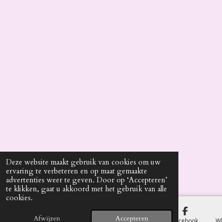
Deze website maakt gebruik van cookies om uw
ervaring te verbeteren en op maat gemaakte
advertenties weer te geven. Door op ‘Accepteren’
te klikken, gaat u akkoord met het gebruik van alle
cookies.
Afwijzen
Accepteren
E-mailadres
Telefoonnummer
Kaart
Facebook
W