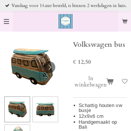
Vandaag voor 14.uur besteld, is binnen 2 werkdagen in huis.
Ga
direct
naar
de
hoofdinhoud
Volkswagen bus
€ 12,50
In
winkelwagen
Schattig houten vw
busje
12x9x6 cm
Handgemaakt op
Bali