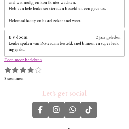
snel wat nodig en kon ik niet wachten.
Heb een hele leuke set sieraden besteld en een gave tas.
Helemaal happy en bestel zeker snel weet.
B v doorn
2 jaar geleden
Leuke spullen van Rotterdam besteld, snel binnen en super leuk
ingepakt.
Toon meer berichten
1
2
3
4
5
S
R
s
s
s
s
s
t
a
8 stemmen
e
t
t
t
t
t
t
m
i
e
e
e
e
e
m
Let's get social
n
r
r
r
r
r
e
g
n
r
r
r
r
:
e
e
e
e
F
I
W
T
4
n
n
n
n
s
a
n
h
i
t
c
s
a
k