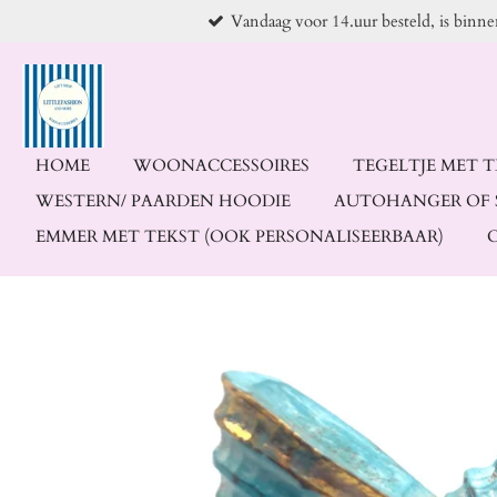
Vandaag voor 14.uur besteld, is binn
Ga
direct
naar
de
hoofdinhoud
HOME
WOONACCESSOIRES
TEGELTJE MET 
WESTERN/ PAARDEN HOODIE
AUTOHANGER OF 
EMMER MET TEKST (OOK PERSONALISEERBAAR)