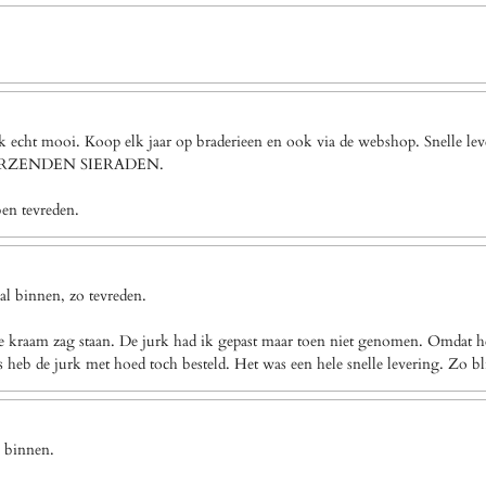
ook echt mooi. Koop elk jaar op braderieen en ook via de webshop. Snel
VERZENDEN SIERADEN.
ben tevreden.
l binnen, zo tevreden.
e kraam zag staan. De jurk had ik gepast maar toen niet genomen. Omdat het
eb de jurk met hoed toch besteld. Het was een hele snelle levering. Zo bl
g binnen.