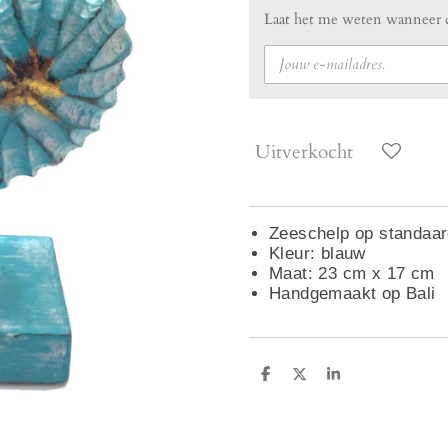
Laat het me weten wanneer di
Uitverkocht
Zeeschelp op standaar
Kleur: blauw
Maat: 23 cm x 17 cm
Handgemaakt op Bali
D
D
S
e
e
h
l
e
a
e
l
r
n
e