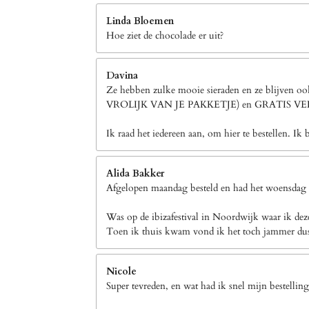
Linda Bloemen
Hoe ziet de chocolade er uit?
Davina
Ze hebben zulke mooie sieraden en ze blijven 
VROLIJK VAN JE PAKKETJE) en GRATIS 
Ik raad het iedereen aan, om hier te bestellen. Ik 
Alida Bakker
Afgelopen maandag besteld en had het woensdag a
Was op de ibizafestival in Noordwijk waar ik dez
Toen ik thuis kwam vond ik het toch jammer dus h
Nicole
Super tevreden, en wat had ik snel mijn bestellin