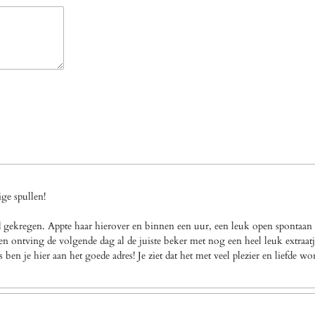
ge spullen!
gekregen. Appte haar hierover en binnen een uur, een leuk open spontaan a
n ontving de volgende dag al de juiste beker met nog een heel leuk extraatj
en je hier aan het goede adres! Je ziet dat het met veel plezier en liefde w