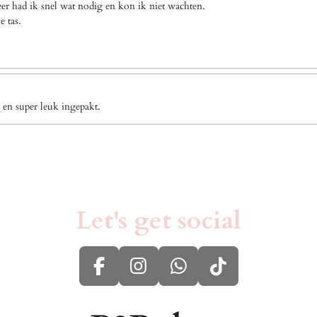
eer had ik snel wat nodig en kon ik niet wachten.
e tas.
 en super leuk ingepakt.
Let's get social
F
I
W
T
a
n
h
i
c
s
a
k