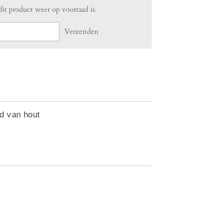
t product weer op voorraad is.
Verzenden
d van hout