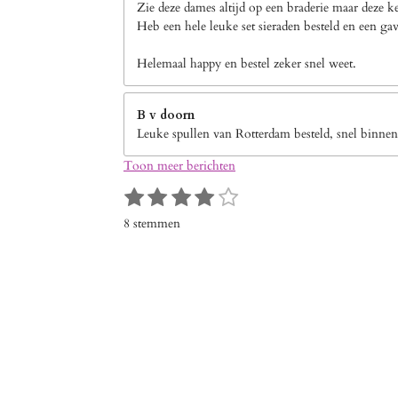
Zie deze dames altijd op een braderie maar deze k
Heb een hele leuke set sieraden besteld en een gav
Helemaal happy en bestel zeker snel weet.
B v doorn
Leuke spullen van Rotterdam besteld, snel binnen
Toon meer berichten
1
2
3
4
5
S
R
s
s
s
s
s
t
a
8 stemmen
e
t
t
t
t
t
t
m
i
e
e
e
e
e
m
n
r
r
r
r
r
e
g
n
r
r
r
r
:
e
e
e
e
4
n
n
n
n
s
t
e