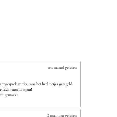
een maand geleden
ppgesprek verder, was het heel netjes geregeld.
e! Echt enorm attent!
ordt gemaakt.
2 maanden geleden