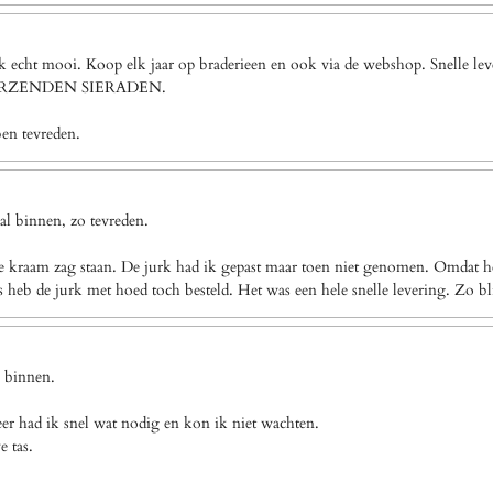
ook echt mooi. Koop elk jaar op braderieen en ook via de webshop. Snel
VERZENDEN SIERADEN.
ben tevreden.
l binnen, zo tevreden.
e kraam zag staan. De jurk had ik gepast maar toen niet genomen. Omdat het
eb de jurk met hoed toch besteld. Het was een hele snelle levering. Zo bl
g binnen.
eer had ik snel wat nodig en kon ik niet wachten.
e tas.