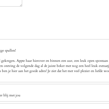
ge spullen!
gekregen. Appte haar hierover en binnen een uur, een leuk open spontaan a
n ontving de volgende dag al de juiste beker met nog een heel leuk extraatj
en je hier aan het goede adres! Je ziet dat het met veel plezier en liefde w
r blij met jou