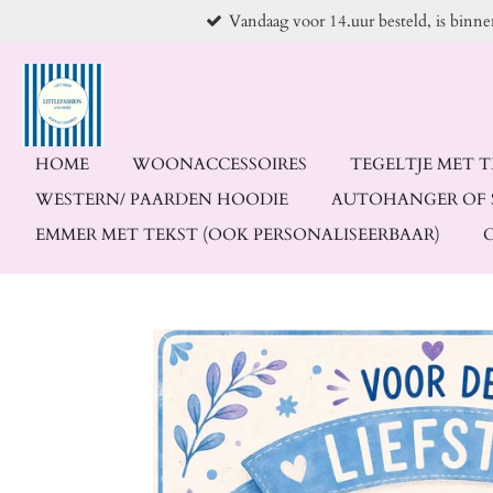
Vandaag voor 14.uur besteld, is binn
Ga
direct
naar
de
hoofdinhoud
HOME
WOONACCESSOIRES
TEGELTJE MET 
WESTERN/ PAARDEN HOODIE
AUTOHANGER OF 
EMMER MET TEKST (OOK PERSONALISEERBAAR)