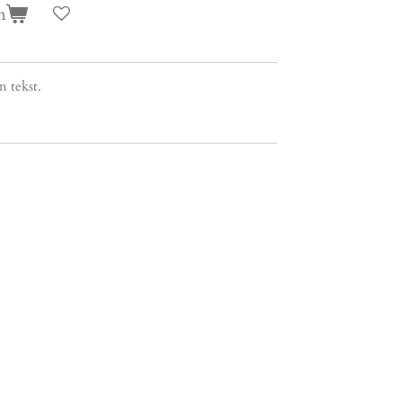
n
 tekst.