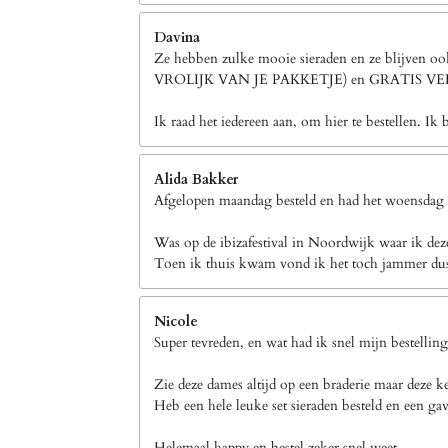
Davina
Ze hebben zulke mooie sieraden en ze blijven 
VROLIJK VAN JE PAKKETJE) en GRATIS 
Ik raad het iedereen aan, om hier te bestellen. Ik 
Alida Bakker
Afgelopen maandag besteld en had het woensdag a
Was op de ibizafestival in Noordwijk waar ik dez
Toen ik thuis kwam vond ik het toch jammer dus h
Nicole
Super tevreden, en wat had ik snel mijn bestellin
Zie deze dames altijd op een braderie maar deze k
Heb een hele leuke set sieraden besteld en een gav
Helemaal happy en bestel zeker snel weet.