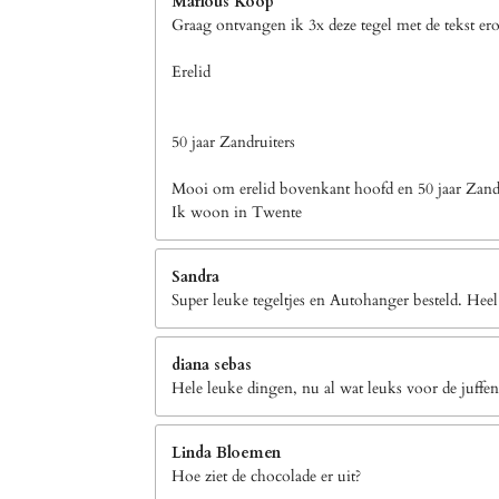
Marlous Koop
Graag ontvangen ik 3x deze tegel met de tekst er
Erelid
50 jaar Zandruiters
Mooi om erelid bovenkant hoofd en 50 jaar Zandr
Ik woon in Twente
Sandra
Super leuke tegeltjes en Autohanger besteld. Heel
diana sebas
Hele leuke dingen, nu al wat leuks voor de juffen
Linda Bloemen
Hoe ziet de chocolade er uit?