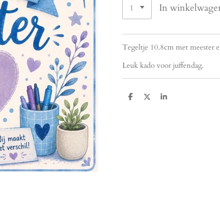
In winkelwage
Tegeltje 10.8cm met meester en
Leuk kado voor juffendag.
D
D
S
e
e
h
l
e
a
e
l
r
n
e