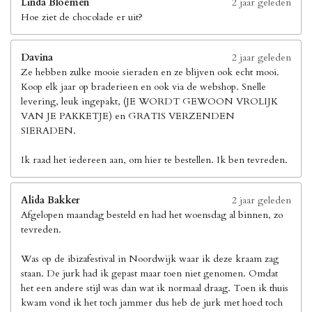
Linda Bloemen
2 jaar geleden
Hoe ziet de chocolade er uit?
Davina
2 jaar geleden
Ze hebben zulke mooie sieraden en ze blijven ook echt mooi.
Koop elk jaar op braderieen en ook via de webshop. Snelle
levering, leuk ingepakt, (JE WORDT GEWOON VROLIJK
VAN JE PAKKETJE) en GRATIS VERZENDEN
SIERADEN.
Ik raad het iedereen aan, om hier te bestellen. Ik ben tevreden.
Alida Bakker
2 jaar geleden
Afgelopen maandag besteld en had het woensdag al binnen, zo
tevreden.
Was op de ibizafestival in Noordwijk waar ik deze kraam zag
staan. De jurk had ik gepast maar toen niet genomen. Omdat
het een andere stijl was dan wat ik normaal draag. Toen ik thuis
kwam vond ik het toch jammer dus heb de jurk met hoed toch