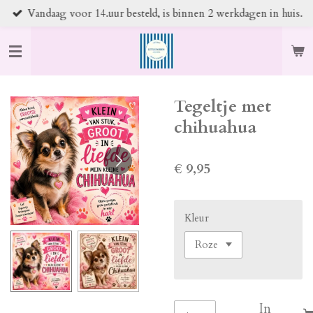
Vandaag voor 14.uur besteld, is binnen 2 werkdagen in huis.
Ga
direct
naar
de
hoofdinhoud
Tegeltje met
chihuahua
€ 9,95
Kleur
In