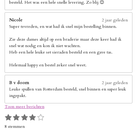
besteld. Het was een hele snelle levering. Zo blij 😊
Nicole
2 jaar geleden
Super tevreden, en wat had ik snel mijn bestelling binnen.
Zie deze dames altijd op een braderie maar deze keer had ik
snel wat nodig en kon ik niet wachten.
Heb een hele leuke set sieraden besteld en een gave tas.
Helemaal happy en bestel zeker snel weet.
B v doorn
2 jaar geleden
Leuke spullen van Rotterdam besteld, snel binnen en super leuk
ingepakt.
Toon meer berichten
1
2
3
4
5
S
R
s
s
s
s
s
t
a
8 stemmen
e
t
t
t
t
t
t
m
i