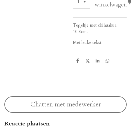
winkelwagen
Tegeltje met chihuahua
10.8cm.
Met leuke tekst.
D
D
S
D
e
e
h
e
l
e
a
l
e
l
r
e
n
e
n
Chatten met medewerker
Reactie plaatsen