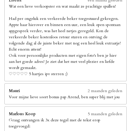
Lisette
een maand geleden
Wat een lieve verkoopster en wat maakt ze prachtige spullen!
Had per ongeluk een verkeerde beker toegestuurd gekregen.
Appte haar hierover en binnen een uur, een leuk open spontaan
appgesprek verder, was het heel netjes geregeld. Kon de
verkeerde beker kostenloos retour sturen en ontving de
volgende dag al de juiste beker met nog een heel leuk extraatje!
Echt enorm attent!
Ook voor persoonlijke producten met eigen foto's ben je hier
aan het goede adres! Je ziet dat het met veel plezier en liefde
wordt gemaakt.
♡♡♡♡♡ 5 hartjes ipv sterren ;)
Mauri
2 maanden geleden
Voor mijne lieve soort bonus pap Arend, ben super blij met jou
Marlous Koop
5 maanden geleden
Graag ontvangen ik 3x deze tegel met de tekst erop
toegevoegd: