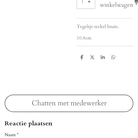
winkelwagen
Tegeltje teckel bruin.
10.8cm
D
D
S
D
e
e
h
e
l
e
a
l
e
l
r
e
n
e
n
Chatten met medewerker
Reactie plaatsen
Naam *