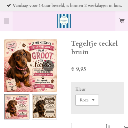
Vandaag voor 14.uur besteld, is binnen 2 werkdagen in huis.
Ga
direct
naar
de
hoofdinhoud
Tegeltje teckel
bruin
€ 9,95
Kleur
In