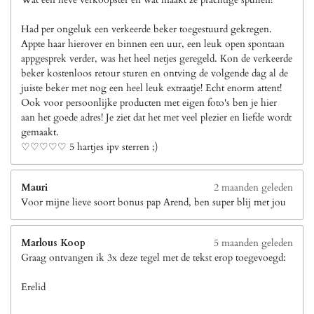
Had per ongeluk een verkeerde beker toegestuurd gekregen.
Appte haar hierover en binnen een uur, een leuk open spontaan
appgesprek verder, was het heel netjes geregeld. Kon de verkeerde
beker kostenloos retour sturen en ontving de volgende dag al de
juiste beker met nog een heel leuk extraatje! Echt enorm attent!
Ook voor persoonlijke producten met eigen foto's ben je hier
aan het goede adres! Je ziet dat het met veel plezier en liefde wordt
gemaakt.
♡♡♡♡♡ 5 hartjes ipv sterren ;)
Mauri
2 maanden geleden
Voor mijne lieve soort bonus pap Arend, ben super blij met jou
Marlous Koop
5 maanden geleden
Graag ontvangen ik 3x deze tegel met de tekst erop toegevoegd:
Erelid