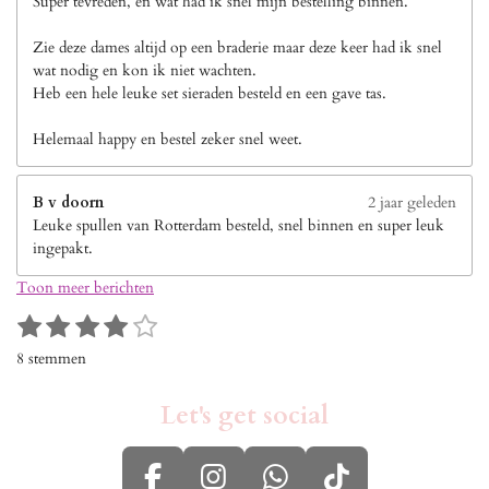
Super tevreden, en wat had ik snel mijn bestelling binnen.
Zie deze dames altijd op een braderie maar deze keer had ik snel
wat nodig en kon ik niet wachten.
Heb een hele leuke set sieraden besteld en een gave tas.
Helemaal happy en bestel zeker snel weet.
B v doorn
2 jaar geleden
Leuke spullen van Rotterdam besteld, snel binnen en super leuk
ingepakt.
Toon meer berichten
1
2
3
4
5
S
R
s
s
s
s
s
t
a
8 stemmen
e
t
t
t
t
t
t
m
i
e
e
e
e
e
m
Let's get social
n
r
r
r
r
r
e
g
n
r
r
r
r
:
e
e
e
e
4