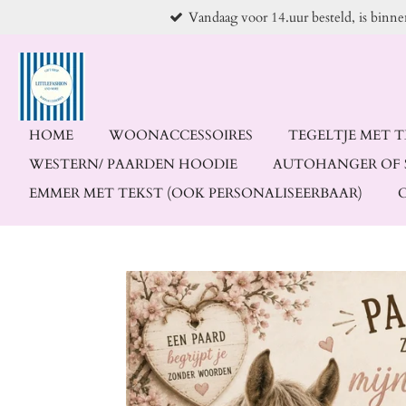
Vandaag voor 14.uur besteld, is binn
Ga
direct
naar
de
hoofdinhoud
HOME
WOONACCESSOIRES
TEGELTJE MET 
WESTERN/ PAARDEN HOODIE
AUTOHANGER OF 
EMMER MET TEKST (OOK PERSONALISEERBAAR)