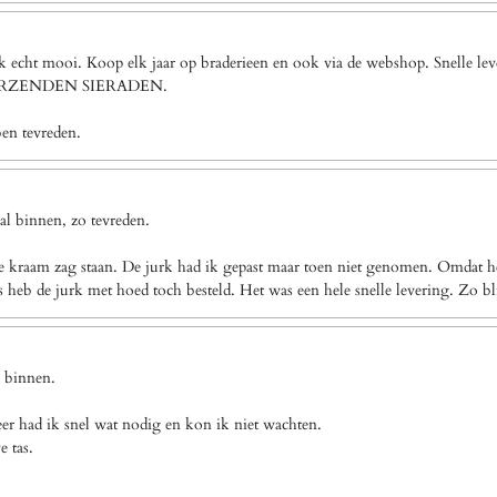
ook echt mooi. Koop elk jaar op braderieen en ook via de webshop. Snel
VERZENDEN SIERADEN.
ben tevreden.
l binnen, zo tevreden.
e kraam zag staan. De jurk had ik gepast maar toen niet genomen. Omdat het
eb de jurk met hoed toch besteld. Het was een hele snelle levering. Zo bl
g binnen.
eer had ik snel wat nodig en kon ik niet wachten.
e tas.