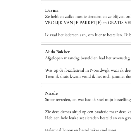
Davina
Ze hebben zulke mooie sieraden en ze blijven 
VROLIJK VAN JE PAKKETJE) en GRATIS 
Ik raad het iedereen aan, om hier te bestellen. Ik 
Alida Bakker
Afgelopen maandag besteld en had het woensdag a
Was op de ibizafestival in Noordwijk waar ik dez
Toen ik thuis kwam vond ik het toch jammer dus h
Nicole
Super tevreden, en wat had ik snel mijn bestellin
Zie deze dames altijd op een braderie maar deze k
Heb een hele leuke set sieraden besteld en een gav
Helemaal happy en bestel zeker snel weet.