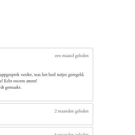
een maand geleden
ppgesprek verder, was het heel netjes geregeld.
e! Echt enorm attent!
ordt gemaakt.
2 maanden geleden
5 maanden geleden