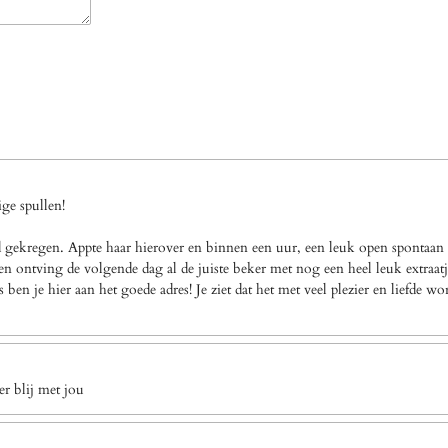
ge spullen!
gekregen. Appte haar hierover en binnen een uur, een leuk open spontaan a
n ontving de volgende dag al de juiste beker met nog een heel leuk extraatj
en je hier aan het goede adres! Je ziet dat het met veel plezier en liefde w
r blij met jou