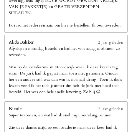
levering, leuk ingepakt, (JE WORDT GEWOON VROLIJK
VAN JE PAKKETJE) en GRATIS VERZENDEN
SIERADEN.
Ik raad het iedereen aan, om hier te bestellen. Ik ben tevreden.
Alida Bakker
2 jaar geleden
Afgelopen maandag besteld en had het woensdag al binnen, zo
tevreden.
Was op de ibizafestival in Noordwijk waar ik deze kraam zag
staan. De jurk had ik gepast maar toen niet genomen. Omdat
het een andere stijl was dan wat ik normaal draag. Toen ik thuis
kwam vond ik het toch jammer dus heb de jurk met hoed toch
besteld. Het was een hele snelle levering. Zo blij 😊
Nicole
2 jaar geleden
Super tevreden, en wat had ik snel mijn bestelling binnen.
Zie deze dames altijd op een braderie maar deze keer had ik