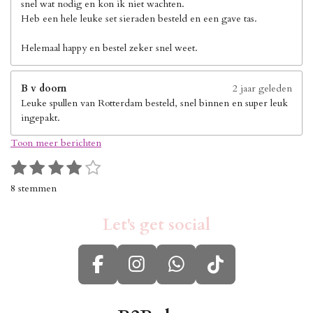
snel wat nodig en kon ik niet wachten.
Heb een hele leuke set sieraden besteld en een gave tas.
Helemaal happy en bestel zeker snel weet.
B v doorn
2 jaar geleden
Leuke spullen van Rotterdam besteld, snel binnen en super leuk
ingepakt.
Toon meer berichten
1
2
3
4
5
S
R
s
s
s
s
s
t
a
8 stemmen
e
t
t
t
t
t
t
m
i
e
e
e
e
e
m
Let's get social
n
r
r
r
r
r
e
g
n
r
r
r
r
:
e
e
e
e
F
I
W
T
4
n
n
n
n
s
a
n
h
i
t
c
s
a
k