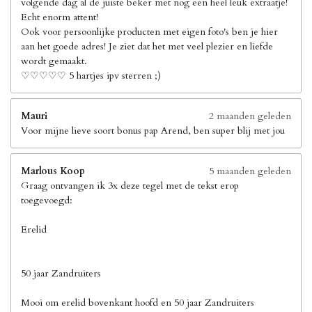
volgende dag al de juiste beker met nog een heel leuk extraatje!
Echt enorm attent!
Ook voor persoonlijke producten met eigen foto's ben je hier
aan het goede adres! Je ziet dat het met veel plezier en liefde
wordt gemaakt.
♡♡♡♡♡ 5 hartjes ipv sterren ;)
Mauri
2 maanden geleden
Voor mijne lieve soort bonus pap Arend, ben super blij met jou
Marlous Koop
5 maanden geleden
Graag ontvangen ik 3x deze tegel met de tekst erop
toegevoegd:
Erelid
50 jaar Zandruiters
Mooi om erelid bovenkant hoofd en 50 jaar Zandruiters