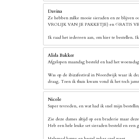
Davina
Ze hebben zulke mooie sieraden en ze blijven 
VROLIJK VAN JE PAKKETJE) en GRATIS
Ik raad het iedereen aan, om hier te bestellen. I
Alida Bakker
Afgelopen maandag besteld en had het woensdag 
Was op de ibizafestival in Noordwijk waar ik de
draag. Toen ik thuis kwam vond ik het toch jamm
Nicole
Super tevreden, en wat had ik snel mijn bestelli
Zie deze dames altijd op een braderie maar deze
Heb een hele leuke set sieraden besteld en een g
Helemaal happy en bestel zeker snel weet.