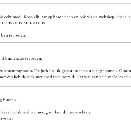
ook echt mooi. Koop elk jaar op braderieen en ook via de webshop. Sn
 VERZENDEN SIERADEN.
k ben tevreden.
al binnen, zo tevreden.
ze kraam zag staan. De jurk had ik gepast maar toen niet genomen. Omdat 
er dus heb de jurk met hoed toch besteld. Het was een hele snelle leverin
ng binnen.
 keer had ik snel wat nodig en kon ik niet wachten.
ave tas.