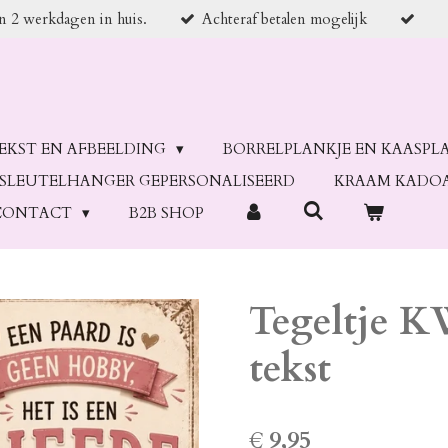
en 2 werkdagen in huis.
Achteraf betalen mogelijk
TEKST EN AFBEELDING
BORRELPLANKJE EN KAASPL
SLEUTELHANGER GEPERSONALISEERD
KRAAM KADO
CONTACT
B2B SHOP
Tegeltje 
tekst
€ 9,95