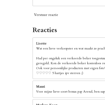
Verstuur reactie
Reacties
Lisette
Wat een lieve verkoopster en wat maakt ze pracht
Had per ongeluk een verkeerde beker toegestuur
geregeld. Kon de verkeerde beker kostenloos ret
Ook voor persoonlijke producten met eigen foto's
♡♡♡♡♡ 5 hartjes ipv sterren ;)
Mauri
Voor mijne lieve soort bonus pap Arend, ben supe