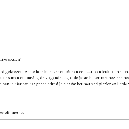
ige spullen!
d gekregen. Appte haar hierover en binnen een uur, een leuk open sponta
our sturen en ontving de volgende dag al de juiste beker met nog een heel 
 ben je hier aan het goede adres! Je ziet dat het met veel plezier en liefd
r blij met jou