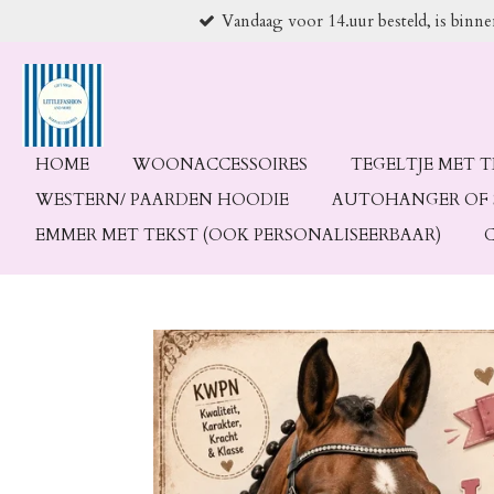
Vandaag voor 14.uur besteld, is binn
Ga
direct
naar
de
hoofdinhoud
HOME
WOONACCESSOIRES
TEGELTJE MET 
WESTERN/ PAARDEN HOODIE
AUTOHANGER OF 
EMMER MET TEKST (OOK PERSONALISEERBAAR)