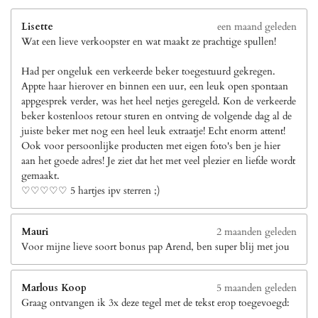
Lisette
een maand geleden
Wat een lieve verkoopster en wat maakt ze prachtige spullen!
Had per ongeluk een verkeerde beker toegestuurd gekregen.
Appte haar hierover en binnen een uur, een leuk open spontaan
appgesprek verder, was het heel netjes geregeld. Kon de verkeerde
beker kostenloos retour sturen en ontving de volgende dag al de
juiste beker met nog een heel leuk extraatje! Echt enorm attent!
Ook voor persoonlijke producten met eigen foto's ben je hier
aan het goede adres! Je ziet dat het met veel plezier en liefde wordt
gemaakt.
♡♡♡♡♡ 5 hartjes ipv sterren ;)
Mauri
2 maanden geleden
Voor mijne lieve soort bonus pap Arend, ben super blij met jou
Marlous Koop
5 maanden geleden
Graag ontvangen ik 3x deze tegel met de tekst erop toegevoegd: