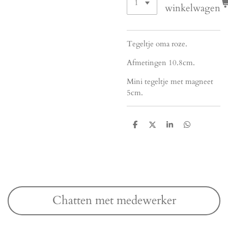
winkelwagen
Tegeltje oma roze.
Afmetingen 10.8cm.
Mini tegeltje met magneet
5cm.
D
D
S
D
e
e
h
e
l
e
a
l
e
l
r
e
n
e
n
Chatten met medewerker