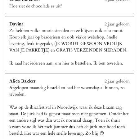
Hoe ziet de chocolade er uit?
Davina
2 jaar geleden
Ze hebben zulke mooie sieraden en ze blijven ook echt mooi.
Koop elk jaar op braderieen en ook via de webshop. Snelle
levering, leuk ingepakt, (JE WORDT GEWOON VROLIJK
VAN JE PAKKETJE) en GRATIS VERZENDEN SIERADEN.
Ik raad het iedereen aan, om hier te bestellen. Ik ben tevreden.
Alida Bakker
2 jaar geleden
Afgelopen maandag besteld en had het woensdag al binnen, zo
tevreden.
Was op de ibizafestival in Noordwijk waar ik deze kraam zag
staan. De jurk had ik gepast maar toen niet genomen. Omdat het
een andere stijl was dan wat ik normaal draag. Toen ik thuis
kwam vond ik het toch jammer dus heb de jurk met hoed toch
besteld. Het was een hele snelle levering. Zo blij 😊