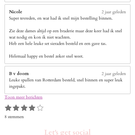
Nicole
2 jaar geleden
Super tevreden, en wat had ik snel mijn bestelling binnen.
Zie deze dames altijd op een braderie maar deze keer had ik snel
wat nodig en kon ik niet wachten.
Heb een hele leuke set sieraden besteld en een gave tas.
Helemaal happy en bestel zeker snel weet.
B v doorn
2 jaar geleden
Leuke spullen van Rotterdam besteld, snel binnen en super leuk
ingepakt.
Toon meer berichten
1
2
3
4
5
S
R
s
s
s
s
s
t
a
8 stemmen
e
t
t
t
t
t
t
m
i
e
e
e
e
e
m
Let's get social
n