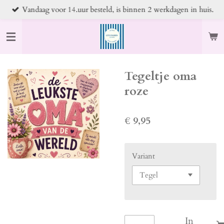
Vandaag voor 14.uur besteld, is binnen 2 werkdagen in huis.
Ga
direct
naar
de
hoofdinhoud
Tegeltje oma
roze
€ 9,95
Variant
In