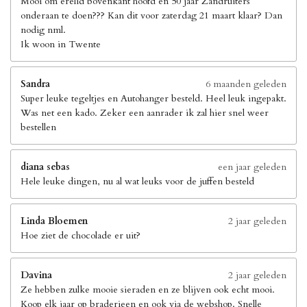
Mooi om erelid bovenkant hoofd en 50 jaar Zandruiters
onderaan te doen??? Kan dit voor zaterdag 21 maart klaar? Dan
nodig nml.
Ik woon in Twente
Sandra
6 maanden geleden
Super leuke tegeltjes en Autohanger besteld. Heel leuk ingepakt.
Was net een kado. Zeker een aanrader ik zal hier snel weer
bestellen
diana sebas
een jaar geleden
Hele leuke dingen, nu al wat leuks voor de juffen besteld
Linda Bloemen
2 jaar geleden
Hoe ziet de chocolade er uit?
Davina
2 jaar geleden
Ze hebben zulke mooie sieraden en ze blijven ook echt mooi.
Koop elk jaar op braderieen en ook via de webshop. Snelle