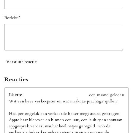
Bericht *
Verstuur reactie
Reacties
Lisette
een maand geleden
Wat een lieve verkoopster en wat maakt ze prachtige spullen!
Had per ongeluk een verkeerde beker toegestuurd gekregen.
Appte haar hierover en binnen een uur, een leuk open spontaan
appgesprek verder, was het heel netjes geregeld. Kon de
verkeerde beker kostenloos retour sturen en ontving de