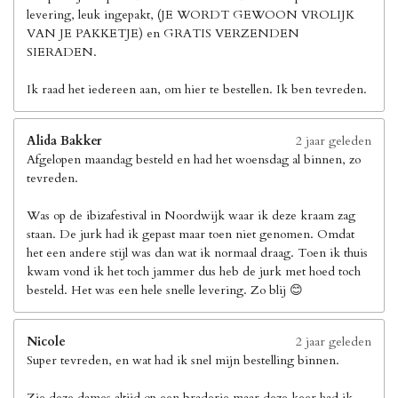
levering, leuk ingepakt, (JE WORDT GEWOON VROLIJK
VAN JE PAKKETJE) en GRATIS VERZENDEN
SIERADEN.
Ik raad het iedereen aan, om hier te bestellen. Ik ben tevreden.
Alida Bakker
2 jaar geleden
Afgelopen maandag besteld en had het woensdag al binnen, zo
tevreden.
Was op de ibizafestival in Noordwijk waar ik deze kraam zag
staan. De jurk had ik gepast maar toen niet genomen. Omdat
het een andere stijl was dan wat ik normaal draag. Toen ik thuis
kwam vond ik het toch jammer dus heb de jurk met hoed toch
besteld. Het was een hele snelle levering. Zo blij 😊
Nicole
2 jaar geleden
Super tevreden, en wat had ik snel mijn bestelling binnen.
Zie deze dames altijd op een braderie maar deze keer had ik