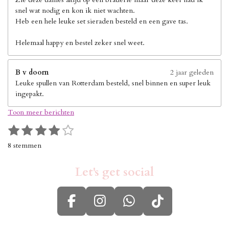
snel wat nodig en kon ik niet wachten.
Heb een hele leuke set sieraden besteld en een gave tas.
Helemaal happy en bestel zeker snel weet.
B v doorn
2 jaar geleden
Leuke spullen van Rotterdam besteld, snel binnen en super leuk
ingepakt.
Toon meer berichten
1
2
3
4
5
S
R
s
s
s
s
s
t
a
8 stemmen
e
t
t
t
t
t
t
m
i
e
e
e
e
e
m
Let's get social
n
r
r
r
r
r
e
g
n
r
r
r
r
:
e
e
e
e
F
I
W
T
4
n
n
n
n
s
a
n
h
i
t