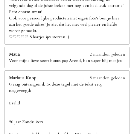
volgende dag al de juiste beker met nog een heel leuk extraatje!
Echt enorm attent!
Ook voor persoonlijke producten met eigen foto's ben je hier
aan het goede adres! Je ziet dat het met veel plezier en liefde
wordt gemaakt.
♡♡♡♡♡ 5 hartjes ipv sterren ;)
Mauri
2 maanden geleden
Voor mijne lieve soort bonus pap Arend, ben super blij met jou
Marlous Koop
5 maanden geleden
Graag ontvangen ik 3x deze tegel met de tekst erop
toegevoegd:
Erelid
50 jaar Zandruiters