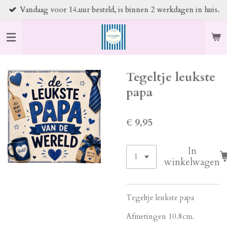
Vandaag voor 14.uur besteld, is binnen 2 werkdagen in huis.
Ga
direct
naar
de
hoofdinhoud
Tegeltje leukste
papa
€ 9,95
In
winkelwagen
Tegeltje leukste papa
Afmetingen 10.8cm.