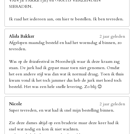
VAN JE PAKKETJE) en GRATIS VERZENDEN
SIERADEN.
Ik raad het iedereen aan, om hier te bestellen. Ik ben tevreden.
Alida Bakker
2 jaar geleden
Afgelopen maandag besteld en had het woensdag al binnen, zo
tevreden.
Was op de ibizafestival in Noordwijk waar ik deze kraam zag
staan. De jurk had ik gepast maar toen niet genomen. Omdat
het een andere stijl was dan wat ik normaal draag. Toen ik thuis
kwam vond ik het toch jammer dus heb de jurk met hoed toch
besteld. Het was een hele snelle levering. Zo blij 😊
Nicole
2 jaar geleden
Super tevreden, en wat had ik snel mijn bestelling binnen.
Zie deze dames altijd op een braderie maar deze keer had ik
snel wat nodig en kon ik niet wachten.