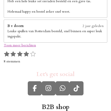
Heb een hele leuke set sieraden besteld en een gave tas.
Helemaal happy en bestel zeker snel weet.
B v doorn
2 jaar geleden
Leuke spullen van Rotterdam besteld, snel binnen en super leuk
ingepakt.
Toon meer berichten
1
2
3
4
5
S
R
s
s
s
s
s
t
a
8 stemmen
e
t
t
t
t
t
t
m
i
e
e
e
e
e
m
Let's get social
n
r
r
r
r
r
e
g
n
r
r
r
r
:
e
e
e
e
F
I
W
T
4
n
n
n
n
s
a
n
h
i
t
c
s
a
k
B2B shop
e
r