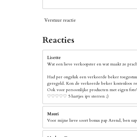
Verstuur reactie
Reacties
Lisette
Wat een lieve verkoopster en wat maakt ze pracht
Had per ongeluk een verkeerde beker toegestuur
geregeld. Kon de verkeerde beker kostenloos ret
Ook voor persoonlijke producten met eigen foto's
♡♡♡♡♡ 5 hartjes ipv sterren ;)
Mauri
Voor mijne lieve soort bonus pap Arend, ben supe