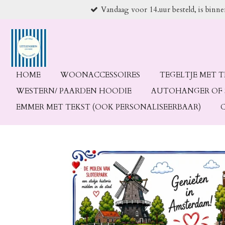
Vandaag voor 14.uur besteld, is binn
Ga
direct
naar
de
hoofdinhoud
HOME
WOONACCESSOIRES
TEGELTJE MET 
WESTERN/ PAARDEN HOODIE
AUTOHANGER OF 
EMMER MET TEKST (OOK PERSONALISEERBAAR)