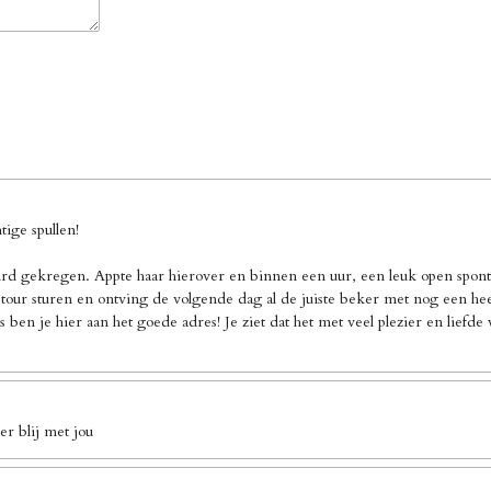
ige spullen!
d gekregen. Appte haar hierover en binnen een uur, een leuk open sponta
our sturen en ontving de volgende dag al de juiste beker met nog een heel 
 ben je hier aan het goede adres! Je ziet dat het met veel plezier en liefd
r blij met jou