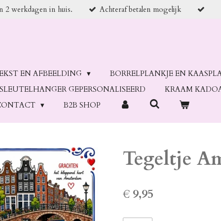
en 2 werkdagen in huis.
Achteraf betalen mogelijk
TEKST EN AFBEELDING
BORRELPLANKJE EN KAASPL
SLEUTELHANGER GEPERSONALISEERD
KRAAM KADO
CONTACT
B2B SHOP
Tegeltje A
€ 9,95