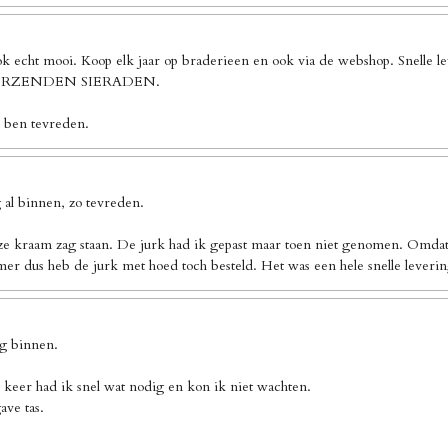
ook echt mooi. Koop elk jaar op braderieen en ook via de webshop. Sn
 VERZENDEN SIERADEN.
k ben tevreden.
al binnen, zo tevreden.
ze kraam zag staan. De jurk had ik gepast maar toen niet genomen. Omdat 
er dus heb de jurk met hoed toch besteld. Het was een hele snelle leverin
ng binnen.
 keer had ik snel wat nodig en kon ik niet wachten.
ave tas.