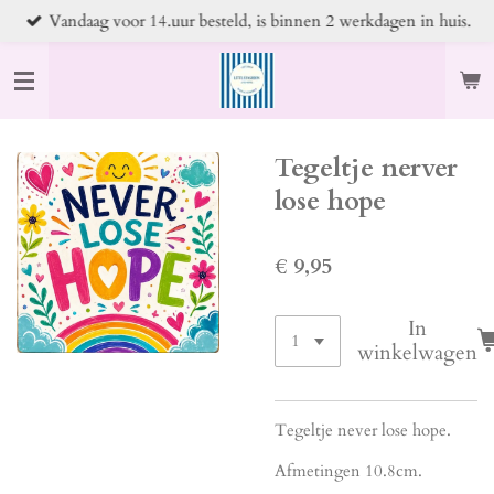
Vandaag voor 14.uur besteld, is binnen 2 werkdagen in huis.
Ga
direct
naar
de
hoofdinhoud
Tegeltje nerver
lose hope
€ 9,95
In
winkelwagen
Tegeltje never lose hope.
Afmetingen 10.8cm.