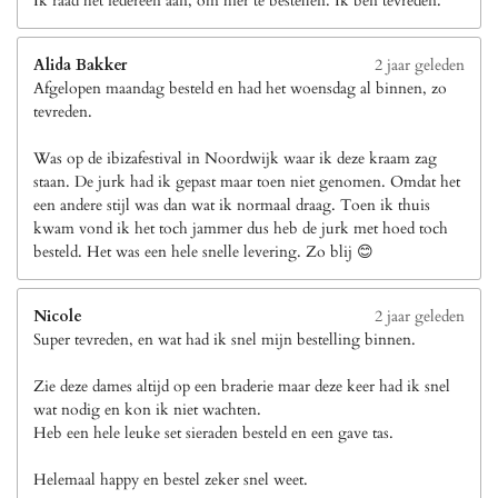
Ik raad het iedereen aan, om hier te bestellen. Ik ben tevreden.
Alida Bakker
2 jaar geleden
Afgelopen maandag besteld en had het woensdag al binnen, zo
tevreden.
Was op de ibizafestival in Noordwijk waar ik deze kraam zag
staan. De jurk had ik gepast maar toen niet genomen. Omdat het
een andere stijl was dan wat ik normaal draag. Toen ik thuis
kwam vond ik het toch jammer dus heb de jurk met hoed toch
besteld. Het was een hele snelle levering. Zo blij 😊
Nicole
2 jaar geleden
Super tevreden, en wat had ik snel mijn bestelling binnen.
Zie deze dames altijd op een braderie maar deze keer had ik snel
wat nodig en kon ik niet wachten.
Heb een hele leuke set sieraden besteld en een gave tas.
Helemaal happy en bestel zeker snel weet.