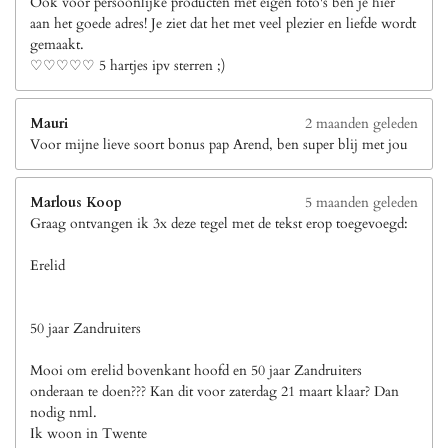
Ook voor persoonlijke producten met eigen foto's ben je hier
aan het goede adres! Je ziet dat het met veel plezier en liefde wordt
gemaakt.
♡♡♡♡♡ 5 hartjes ipv sterren ;)
Mauri
2 maanden geleden
Voor mijne lieve soort bonus pap Arend, ben super blij met jou
Marlous Koop
5 maanden geleden
Graag ontvangen ik 3x deze tegel met de tekst erop toegevoegd:
Erelid
50 jaar Zandruiters
Mooi om erelid bovenkant hoofd en 50 jaar Zandruiters
onderaan te doen??? Kan dit voor zaterdag 21 maart klaar? Dan
nodig nml.
Ik woon in Twente