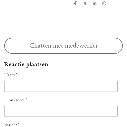
D
D
S
D
e
e
h
e
l
e
a
l
e
l
r
e
n
e
n
Chatten met medewerker
Reactie plaatsen
Naam *
E-mailadres *
Bericht *