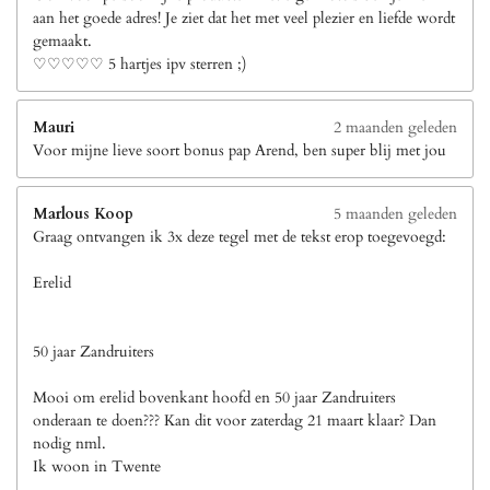
aan het goede adres! Je ziet dat het met veel plezier en liefde wordt
gemaakt.
♡♡♡♡♡ 5 hartjes ipv sterren ;)
Mauri
2 maanden geleden
Voor mijne lieve soort bonus pap Arend, ben super blij met jou
Marlous Koop
5 maanden geleden
Graag ontvangen ik 3x deze tegel met de tekst erop toegevoegd:
Erelid
50 jaar Zandruiters
Mooi om erelid bovenkant hoofd en 50 jaar Zandruiters
onderaan te doen??? Kan dit voor zaterdag 21 maart klaar? Dan
nodig nml.
Ik woon in Twente