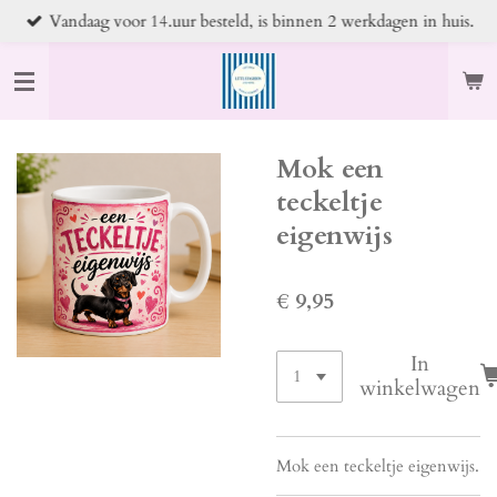
Vandaag voor 14.uur besteld, is binnen 2 werkdagen in huis.
Ga
direct
naar
de
hoofdinhoud
Mok een
teckeltje
eigenwijs
€ 9,95
In
winkelwagen
Mok een teckeltje eigenwijs.