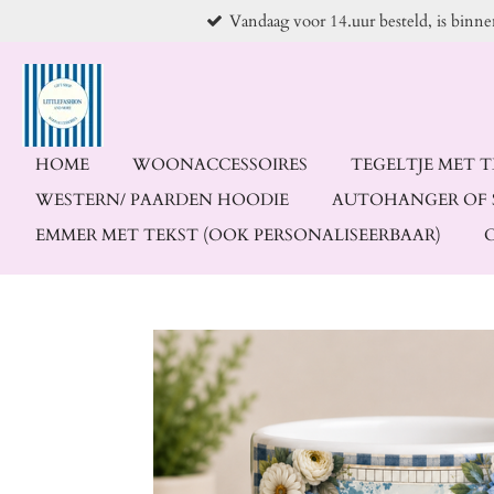
Vandaag voor 14.uur besteld, is binn
Ga
direct
naar
de
hoofdinhoud
HOME
WOONACCESSOIRES
TEGELTJE MET 
WESTERN/ PAARDEN HOODIE
AUTOHANGER OF 
EMMER MET TEKST (OOK PERSONALISEERBAAR)