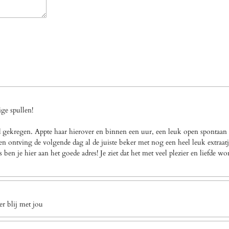
ge spullen!
gekregen. Appte haar hierover en binnen een uur, een leuk open spontaan a
n ontving de volgende dag al de juiste beker met nog een heel leuk extraatj
en je hier aan het goede adres! Je ziet dat het met veel plezier en liefde w
r blij met jou