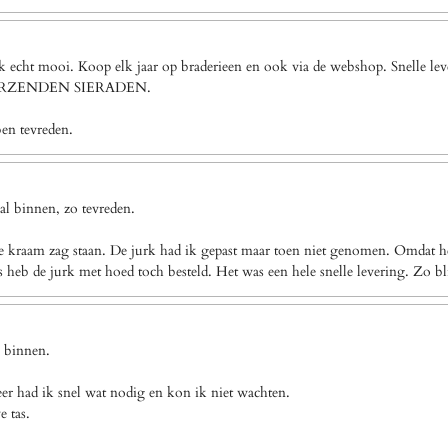
ook echt mooi. Koop elk jaar op braderieen en ook via de webshop. Snel
VERZENDEN SIERADEN.
ben tevreden.
l binnen, zo tevreden.
e kraam zag staan. De jurk had ik gepast maar toen niet genomen. Omdat het
eb de jurk met hoed toch besteld. Het was een hele snelle levering. Zo bl
g binnen.
eer had ik snel wat nodig en kon ik niet wachten.
e tas.