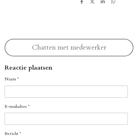
D
D
S
D
e
e
h
e
l
e
a
l
e
l
r
e
n
e
n
Chatten met medewerker
Reactie plaatsen
Naam *
E-mailadres *
Bericht *