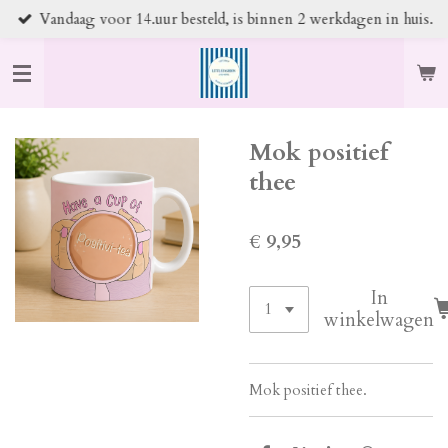
Vandaag voor 14.uur besteld, is binnen 2 werkdagen in huis.
Ga
direct
naar
de
hoofdinhoud
Mok positief
thee
€ 9,95
In
winkelwagen
Mok positief thee.