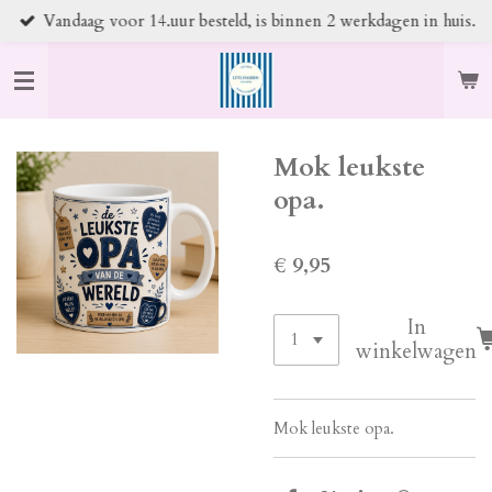
Vandaag voor 14.uur besteld, is binnen 2 werkdagen in huis.
Ga
direct
naar
de
hoofdinhoud
Mok leukste
opa.
€ 9,95
In
winkelwagen
Mok leukste opa.