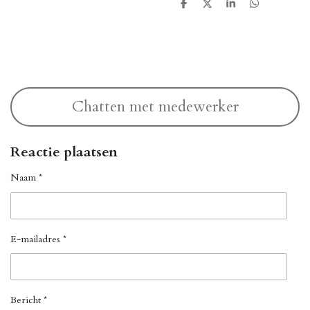
D
D
S
D
e
e
h
e
l
e
a
l
e
l
r
e
n
e
n
Chatten met medewerker
Reactie plaatsen
Naam *
E-mailadres *
Bericht *