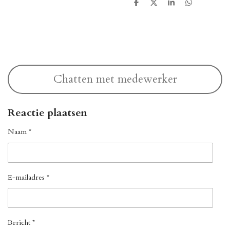
D
D
S
D
e
e
h
e
l
e
a
l
e
l
r
e
n
e
n
Chatten met medewerker
Reactie plaatsen
Naam *
E-mailadres *
Bericht *