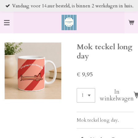
Vandaag voor 14.uur besteld, is binnen 2 werkdagen in huis.
Ga
direct
naar
de
hoofdinhoud
Mok teckel long
day
€ 9,95
In
winkelwagen
Mok teckel long day.